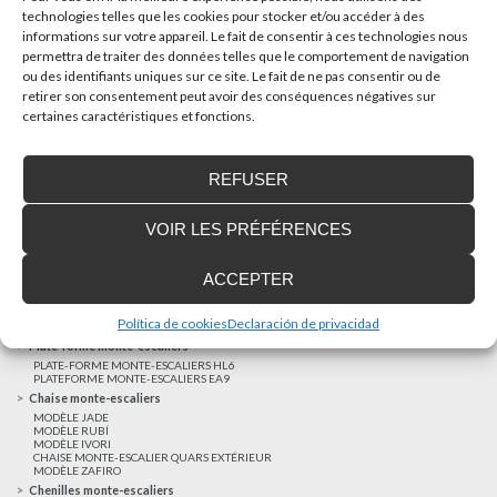
technologies telles que les cookies pour stocker et/ou accéder à des
informations sur votre appareil. Le fait de consentir à ces technologies nous
AUTRES NOUVELLES
permettra de traiter des données telles que le comportement de navigation
ou des identifiants uniques sur ce site. Le fait de ne pas consentir ou de
retirer son consentement peut avoir des conséquences négatives sur
Réalisations récentes
certaines caractéristiques et fonctions.
Clients satisfaits
Financement sur-mesure
REFUSER
Mentions légales
Ascenseurs privatifs
VOIR LES PRÉFÉRENCES
ASCENSEUR PRIVATIF EHP 05
ASCENSEUR PRIVATIF EH 09
ASCENSEUR PRIVATIF EHS 17
ACCEPTER
Elévateurs à course réduite
ÉLÉVATEURS VERTICAUX ENI
ÉLÉVATEURS VERTICAUX BLM
Política de cookies
Declaración de privacidad
ÉLÉVATEURS VERTICAUX BLE
Plate-forme monte-escaliers
PLATE-FORME MONTE-ESCALIERS HL6
PLATEFORME MONTE-ESCALIERS EA9
Chaise monte-escaliers
MODÈLE JADE
MODÈLE RUBÍ
MODÈLE IVORI
CHAISE MONTE-ESCALIER QUARS EXTÉRIEUR
MODÈLE ZAFIRO
Chenilles monte-escaliers