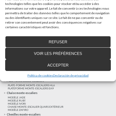
technologies telles que les cookies pour stocker et/ou accéder à des
informations sur votre appareil. Le fait de consentir à ces technologies nous
AUTRES NOUVELLES
permettra de traiter des données telles que le comportement de navigation
ou des identifiants uniques sur ce site. Le fait de ne pas consentir ou de
retirer son consentement peut avoir des conséquences négatives sur
Réalisations récentes
certaines caractéristiques et fonctions.
Clients satisfaits
Financement sur-mesure
REFUSER
Mentions légales
Ascenseurs privatifs
VOIR LES PRÉFÉRENCES
ASCENSEUR PRIVATIF EHP 05
ASCENSEUR PRIVATIF EH 09
ASCENSEUR PRIVATIF EHS 17
ACCEPTER
Elévateurs à course réduite
ÉLÉVATEURS VERTICAUX ENI
ÉLÉVATEURS VERTICAUX BLM
Política de cookies
Declaración de privacidad
ÉLÉVATEURS VERTICAUX BLE
Plate-forme monte-escaliers
PLATE-FORME MONTE-ESCALIERS HL6
PLATEFORME MONTE-ESCALIERS EA9
Chaise monte-escaliers
MODÈLE JADE
MODÈLE RUBÍ
MODÈLE IVORI
CHAISE MONTE-ESCALIER QUARS EXTÉRIEUR
MODÈLE ZAFIRO
Chenilles monte-escaliers