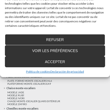
technologies telles que les cookies pour stocker et/ou accéder à des
informations sur votre appareil. Le fait de consentir à ces technologies nous
AUTRES NOUVELLES
permettra de traiter des données telles que le comportement de navigation
ou des identifiants uniques sur ce site. Le fait de ne pas consentir ou de
retirer son consentement peut avoir des conséquences négatives sur
Réalisations récentes
certaines caractéristiques et fonctions.
Clients satisfaits
Financement sur-mesure
REFUSER
Mentions légales
Ascenseurs privatifs
VOIR LES PRÉFÉRENCES
ASCENSEUR PRIVATIF EHP 05
ASCENSEUR PRIVATIF EH 09
ASCENSEUR PRIVATIF EHS 17
ACCEPTER
Elévateurs à course réduite
ÉLÉVATEURS VERTICAUX ENI
ÉLÉVATEURS VERTICAUX BLM
Política de cookies
Declaración de privacidad
ÉLÉVATEURS VERTICAUX BLE
Plate-forme monte-escaliers
PLATE-FORME MONTE-ESCALIERS HL6
PLATEFORME MONTE-ESCALIERS EA9
Chaise monte-escaliers
MODÈLE JADE
MODÈLE RUBÍ
MODÈLE IVORI
CHAISE MONTE-ESCALIER QUARS EXTÉRIEUR
MODÈLE ZAFIRO
Chenilles monte-escaliers