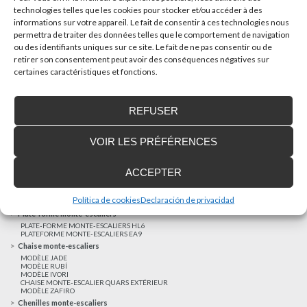
technologies telles que les cookies pour stocker et/ou accéder à des
informations sur votre appareil. Le fait de consentir à ces technologies nous
AUTRES NOUVELLES
permettra de traiter des données telles que le comportement de navigation
ou des identifiants uniques sur ce site. Le fait de ne pas consentir ou de
retirer son consentement peut avoir des conséquences négatives sur
Réalisations récentes
certaines caractéristiques et fonctions.
Clients satisfaits
Financement sur-mesure
REFUSER
Mentions légales
Ascenseurs privatifs
VOIR LES PRÉFÉRENCES
ASCENSEUR PRIVATIF EHP 05
ASCENSEUR PRIVATIF EH 09
ASCENSEUR PRIVATIF EHS 17
ACCEPTER
Elévateurs à course réduite
ÉLÉVATEURS VERTICAUX ENI
ÉLÉVATEURS VERTICAUX BLM
Política de cookies
Declaración de privacidad
ÉLÉVATEURS VERTICAUX BLE
Plate-forme monte-escaliers
PLATE-FORME MONTE-ESCALIERS HL6
PLATEFORME MONTE-ESCALIERS EA9
Chaise monte-escaliers
MODÈLE JADE
MODÈLE RUBÍ
MODÈLE IVORI
CHAISE MONTE-ESCALIER QUARS EXTÉRIEUR
MODÈLE ZAFIRO
Chenilles monte-escaliers