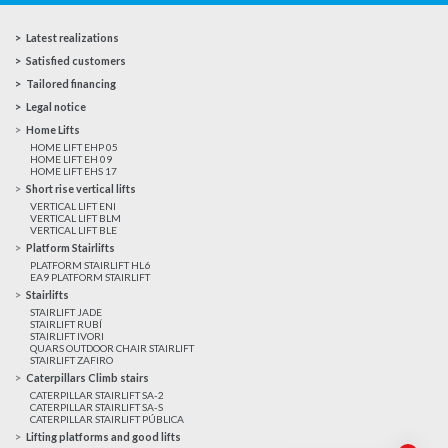
Latest realizations
Satisfied customers
Tailored financing
Legal notice
Home Lifts
HOME LIFT EHP 05
HOME LIFT EH 09
HOME LIFT EHS 17
Short rise vertical lifts
VERTICAL LIFT ENI
VERTICAL LIFT BLM
VERTICAL LIFT BLE
Platform Stairlifts
PLATFORM STAIRLIFT HL6
EA9 PLATFORM STAIRLIFT
Stairlifts
STAIRLIFT JADE
STAIRLIFT RUBÍ
STAIRLIFT IVORI
QUARS OUTDOOR CHAIR STAIRLIFT
STAIRLIFT ZAFIRO
Caterpillars Climb stairs
CATERPILLAR STAIRLIFT SA-2
CATERPILLAR STAIRLIFT SA-S
CATERPILLAR STAIRLIFT PÚBLICA
Lifting platforms and good lifts