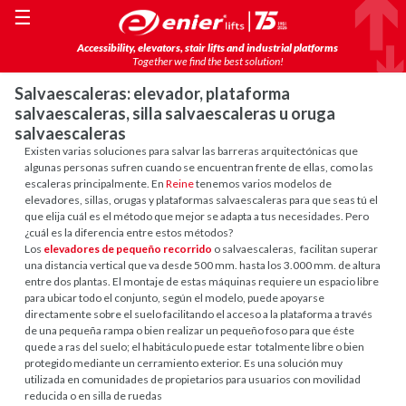
☰
Accessibility, elevators, stair lifts and industrial platforms
Together we find the best solution!
Salvaescaleras: elevador, plataforma
salvaescaleras, silla salvaescaleras u oruga
salvaescaleras
Existen varias soluciones para salvar las barreras arquitectónicas que
algunas personas sufren cuando se encuentran frente de ellas, como las
escaleras principalmente. En
Reine
tenemos varios modelos de
elevadores, sillas, orugas y plataformas salvaescaleras para que seas tú el
que elija cuál es el método que mejor se adapta a tus necesidades. Pero
¿cuál es la diferencia entre estos métodos?
Los
elevadores de pequeño recorrido
o salvaescaleras, facilitan superar
una distancia vertical que va desde 500 mm. hasta los 3.000 mm. de altura
entre dos plantas. El montaje de estas máquinas requiere un espacio libre
para ubicar todo el conjunto, según el modelo, puede apoyarse
directamente sobre el suelo facilitando el acceso a la plataforma a través
de una pequeña rampa o bien realizar un pequeño foso para que éste
quede a ras del suelo; el habitáculo puede estar totalmente libre o bien
protegido mediante un cerramiento exterior. Es una solución muy
utilizada en comunidades de propietarios para usuarios con movilidad
reducida o en silla de ruedas