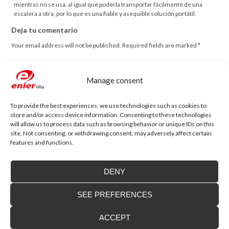
mientras no se usa, al igual que poderla transportar fácilmente de una
escalera a otra, por lo que es una fiable y asequible solución portátil.
Deja tu comentario
Your email address will not be published.
Required fields are marked
*
Comentario
Manage consent
To provide the best experiences, we use technologies such as cookies to
store and/or access device information. Consenting to these technologies
will allow us to process data such as browsing behavior or unique IDs on this
site. Not consenting, or withdrawing consent, may adversely affect certain
Name
*
Email
*
features and functions.
DENY
Website
SEE PREFERENCES
ACCEPT