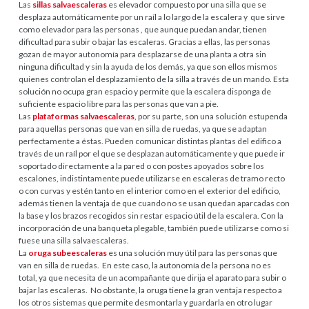
Las
sillas salvaescaleras
es elevador compuesto por una silla que se
desplaza automáticamente por un raíl a lo largo de la escalera y que sirve
como elevador para las personas , que aunque puedan andar, tienen
dificultad para subir o bajar las escaleras. Gracias a ellas, las personas
gozan de mayor autonomía para desplazarse de una planta a otra sin
ninguna dificultad y sin la ayuda de los demás, ya que son ellos mismos
quienes controlan el desplazamiento de la silla a través de un mando. Esta
solución no ocupa gran espacio y permite que la escalera disponga de
suficiente espacio libre para las personas que van a pie.
Las
plataformas salvaescaleras
, por su parte, son una solución estupenda
para aquellas personas que van en silla de ruedas, ya que se adaptan
perfectamente a éstas. Pueden comunicar distintas plantas del edifico a
través de un raíl por el que se desplazan automáticamente y que puede ir
soportado directamente a la pared o con postes apoyados sobre los
escalones, indistintamente puede utilizarse en escaleras de tramo recto
o con curvas y estén tanto en el interior como en el exterior del edificio,
además tienen la ventaja de que cuando no se usan quedan aparcadas con
la base y los brazos recogidos sin restar espacio útil de la escalera. Con la
incorporación de una banqueta plegable, también puede utilizarse como si
fuese una silla salvaescaleras.
La
oruga subeescaleras
es una solución muy útil para las personas que
van en silla de ruedas. En este caso, la autonomía de la persona no es
total, ya que necesita de un acompañante que dirija el aparato para subir o
bajar las escaleras. No obstante, la oruga tiene la gran ventaja respecto a
los otros sistemas que permite desmontarla y guardarla en otro lugar