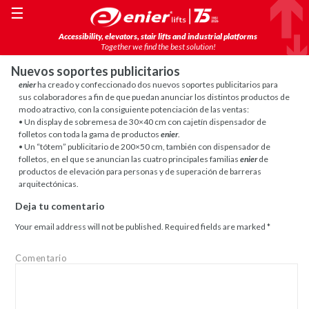
☰
Accessibility, elevators, stair lifts and industrial platforms
Together we find the best solution!
Nuevos soportes publicitarios
enier
ha creado y confeccionado dos nuevos soportes publicitarios para
sus colaboradores a fin de que puedan anunciar los distintos productos de
modo atractivo, con la consiguiente potenciación de las ventas:
• Un display de sobremesa de 30×40 cm con cajetín dispensador de
folletos con toda la gama de productos
enier
.
• Un “tótem” publicitario de 200×50 cm, también con dispensador de
folletos, en el que se anuncian las cuatro principales familias
enier
de
productos de elevación para personas y de superación de barreras
arquitectónicas.
Deja tu comentario
Your email address will not be published.
Required fields are marked
*
Comentario