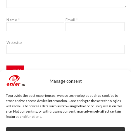
Name
*
Email
*
Website
Manage consent
Accessibility Blog
To provide the best experiences, we use technologies such as cookies to
store and/or access device information. Consenting to these technologies
Enier will be present at Interlift, the leading
will allow us to process data such as browsing behavior or unique IDs on this
world fair
site. Not consenting, or withdrawing consent, may adversely affect certain
From the 13th to the 16th of October, Enier will be
features and functions.
present at Interlift...