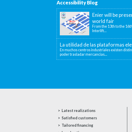
Accessibility Blog
Enier will be prese
world fair
From the 13th to the 16th
Interlift...
La utilidad de las plataformas el
En muchos centros industriales existen disti
poder trasladar mercancías...
Latest realizations
Satisfied customers
Tailored financing