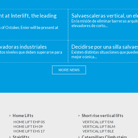
nt at Interlift, the leading
Salvaescaleras vertical, un 
En la misión de eliminar barreras arquit
elevadores de corto...
 of October, Enier will be present at
evadoras industriales
Decidirse por una silla salva
ntos niveles que deben superarse para
Existen distintas situaciones que pueden
mejor o única...
MORE NEWS
Home Lifts
Short rise vertical lifts
HOME LIFT EHP 05
VERTICAL LIFT ENI
HOME LIFT EH 09
VERTICAL LIFT BLM
HOME LIFT EHS 17
VERTICAL LIFT BLE
Stairlifts
Caterpillars Climb stairs