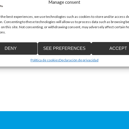
Manage consent
 the best experiences, we use technologies such as cookies to store and/or access d
n. Consenting to these technologies will allow us to process data such as browsing b
 on this site. Not consenting, or withdrawing consent, may adversely affect certain f
ons.
Email
*
DENY
SEE PREFERENCES
ACCEPT
Política de cookies
Declaración de privacidad