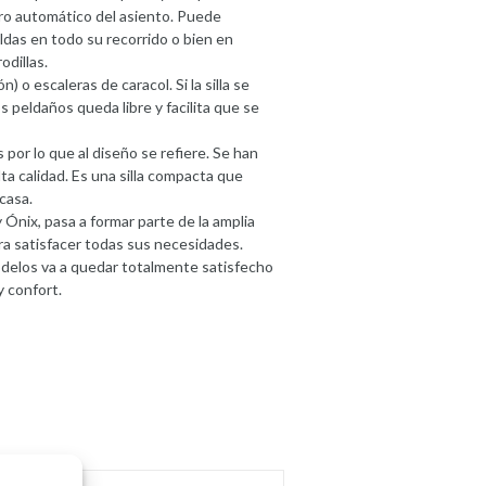
iro automático del asiento. Puede
aldas en todo su recorrido o bien en
dillas.
) o escaleras de caracol. Si la silla se
los peldaños queda libre y facilita que se
or lo que al diseño se refiere. Se han
ta calidad. Es una silla compacta que
casa.
y Ónix, pasa a formar parte de la amplia
a satisfacer todas sus necesidades.
delos va a quedar totalmente satisfecho
y confort.