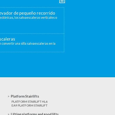
elevador de pequeño recorrido
ectónicas, los salvaescaleras verticales o
escaleras
 convertir una silla salvaescaleras en la
Platform Stairlifts
PLATFORM STAIRLIFT HL6
EA9 PLATFORM STAIRLIFT
Lifting platforms and good lifts