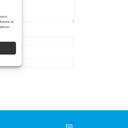
evice
ehavior or
eatures