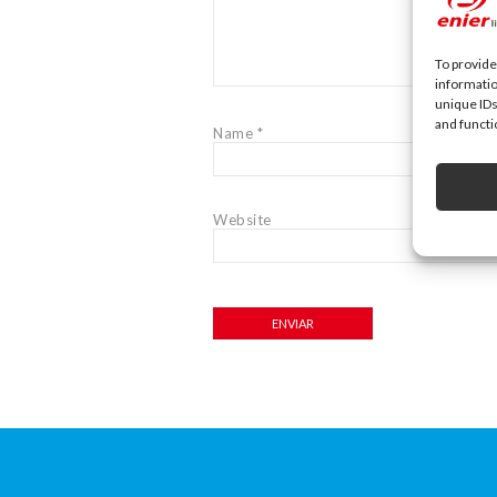
To provide
informatio
unique IDs
and functi
Name
*
Website