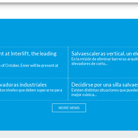
nt at Interlift, the leading
Salvaescaleras vertical, un 
En la misión de eliminar barreras arquit
elevadores de corto...
 of October, Enier will be present at
evadoras industriales
Decidirse por una silla salva
ntos niveles que deben superarse para
Existen distintas situaciones que pueden
mejor o única...
MORE NEWS