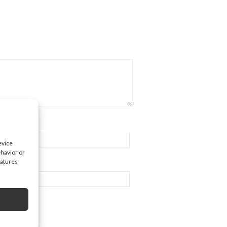
evice
ehavior or
eatures