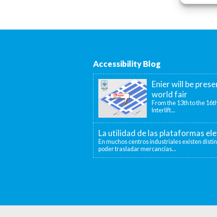
Accessibility Blog
Enier will be prese
world fair
From the 13th to the 16th
Interlift...
La utilidad de las plataformas el
En muchos centros industriales existen disti
poder trasladar mercancías...