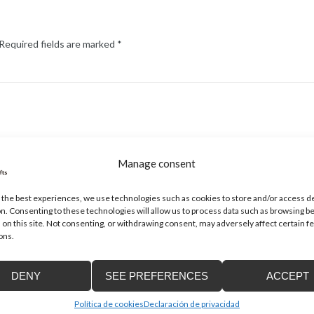
Required fields are marked
*
Manage consent
Email
*
 the best experiences, we use technologies such as cookies to store and/or access d
n. Consenting to these technologies will allow us to process data such as browsing b
 on this site. Not consenting, or withdrawing consent, may adversely affect certain f
ons.
DENY
SEE PREFERENCES
ACCEPT
Política de cookies
Declaración de privacidad