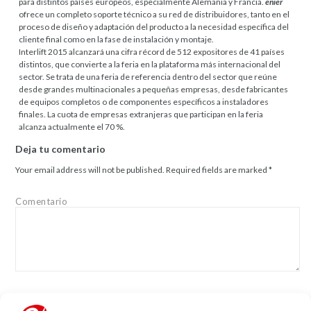
para distintos países europeos, especialmente Alemania y Francia.
enier
ofrece un completo soporte técnico a su red de distribuidores, tanto en el
proceso de diseño y adaptación del producto a la necesidad específica del
cliente final como en la fase de instalación y montaje.
Interlift 2015 alcanzará una cifra récord de 512 expositores de 41 países
distintos, que convierte a la feria en la plataforma más internacional del
sector. Se trata de una feria de referencia dentro del sector que reúne
desde grandes multinacionales a pequeñas empresas, desde fabricantes
de equipos completos o de componentes específicos a instaladores
finales. La cuota de empresas extranjeras que participan en la feria
alcanza actualmente el 70 %.
Deja tu comentario
Your email address will not be published.
Required fields are marked
*
Comentario
Name
*
Email
*