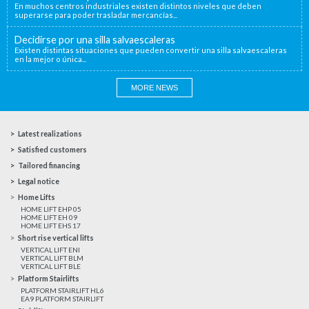
En muchos centros industriales existen distintos niveles que deben
superarse para poder trasladar mercancías...
Decidirse por una silla salvaescaleras
Existen distintas situaciones que pueden convertir una silla salvaescaleras
en la mejor o única...
MORE NEWS
Latest realizations
Satisfied customers
Tailored financing
Legal notice
Home Lifts
HOME LIFT EHP 05
HOME LIFT EH 09
HOME LIFT EHS 17
Short rise vertical lifts
VERTICAL LIFT ENI
VERTICAL LIFT BLM
VERTICAL LIFT BLE
Platform Stairlifts
PLATFORM STAIRLIFT HL6
EA9 PLATFORM STAIRLIFT