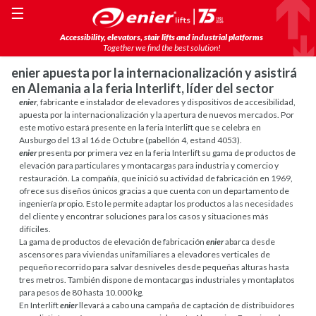
☰
Accessibility, elevators, stair lifts and industrial platforms
Together we find the best solution!
enier apuesta por la internacionalización y asistirá
en Alemania a la feria Interlift, líder del sector
enier
, fabricante e instalador de elevadores y dispositivos de accesibilidad,
apuesta por la internacionalización y la apertura de nuevos mercados. Por
este motivo estará presente en la feria Interlift que se celebra en
Ausburgo del 13 al 16 de Octubre (pabellón 4, estand 4053).
enier
presenta por primera vez en la feria Interlift su gama de productos de
elevación para particulares y montacargas para industria y comercio y
restauración. La compañía, que inició su actividad de fabricación en 1969,
ofrece sus diseños únicos gracias a que cuenta con un departamento de
ingeniería propio. Esto le permite adaptar los productos a las necesidades
del cliente y encontrar soluciones para los casos y situaciones más
difíciles.
La gama de productos de elevación de fabricación
enier
abarca desde
ascensores para viviendas unifamiliares a elevadores verticales de
pequeño recorrido para salvar desniveles desde pequeñas alturas hasta
tres metros. También dispone de montacargas industriales y montaplatos
para pesos de 80 hasta 10.000 kg.
En Interlift
enier
llevará a cabo una campaña de captación de distribuidores