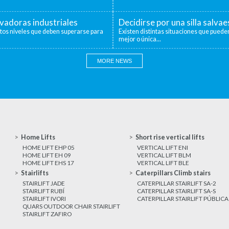
evadoras industriales
Decidirse por una silla salva
ntos niveles que deben superarse para
Existen distintas situaciones que pueden
mejor o única...
MORE NEWS
Home Lifts
Short rise vertical lifts
HOME LIFT EHP 05
VERTICAL LIFT ENI
HOME LIFT EH 09
VERTICAL LIFT BLM
HOME LIFT EHS 17
VERTICAL LIFT BLE
Stairlifts
Caterpillars Climb stairs
STAIRLIFT JADE
CATERPILLAR STAIRLIFT SA-2
STAIRLIFT RUBÍ
CATERPILLAR STAIRLIFT SA-S
STAIRLIFT IVORI
CATERPILLAR STAIRLIFT PÚBLICA
QUARS OUTDOOR CHAIR STAIRLIFT
STAIRLIFT ZAFIRO