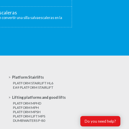
escaleras
 convertir una silla salvaescaleras en la
Platform Stairlifts
PLATFORM STAIRLIFT HL6
EA9 PLATFORM STAIRLIFT
Lifting platforms and good lifts
PLATFORM MPHD
PLATFORM MPH
PLATFORM MPSH
PLATFORM LIFT MPS
DUMBWAITERS P-80
Do you need help?