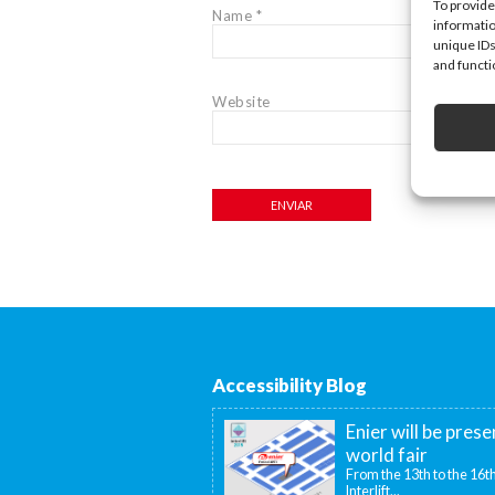
To provide
Name
*
informatio
unique IDs
and functi
Website
Accessibility Blog
Enier will be prese
world fair
From the 13th to the 16th
Interlift...