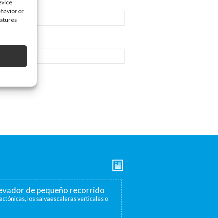
evice
ehavior or
eatures
elevador de pequeño recorrido
ectónicas, los salvaescaleras verticales o