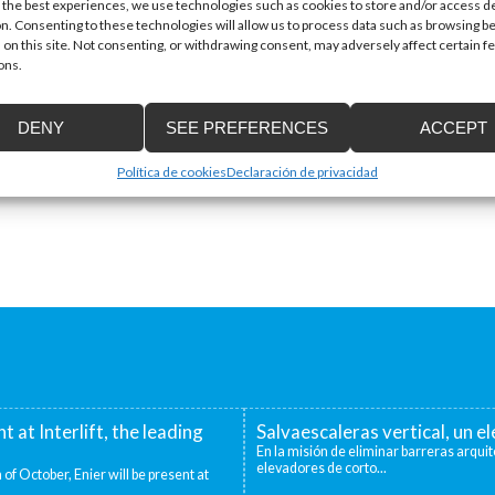
 the best experiences, we use technologies such as cookies to store and/or access d
Email
*
n. Consenting to these technologies will allow us to process data such as browsing b
 on this site. Not consenting, or withdrawing consent, may adversely affect certain f
ons.
DENY
SEE PREFERENCES
ACCEPT
Política de cookies
Declaración de privacidad
nt at Interlift, the leading
Salvaescaleras vertical, un 
En la misión de eliminar barreras arquit
elevadores de corto...
 of October, Enier will be present at