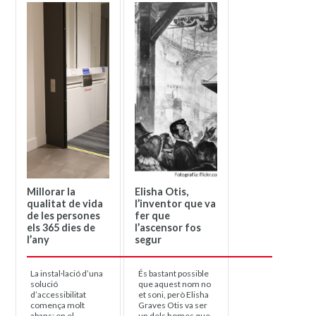
Millorar la
Elisha Otis,
qualitat de vida
l’inventor que va
de les persones
fer que
els 365 dies de
l’ascensor fos
l’any
segur
La instal·lació d’una
És bastant possible
solució
que aquest nom no
d’accessibilitat
et soni, però Elisha
comença molt
Graves Otis va ser
abans: en el
un dels homes que