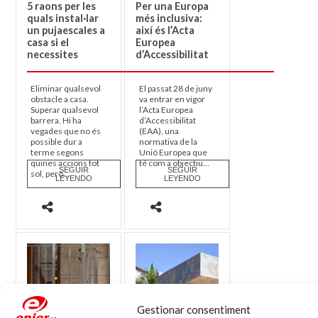
5 raons per les
Per una Europa
quals instal·lar
més inclusiva:
un pujaescales a
així és l’Acta
casa si el
Europea
necessites
d’Accessibilitat
Eliminar qualsevol
El passat 28 de juny
obstacle a casa.
va entrar en vigor
Superar qualsevol
l’Acta Europea
barrera. Hi ha
d’Accessibilitat
vegades que no és
(EAA), una
possible dur a
normativa de la
terme segons
Unió Europea que
quines accions tot
té com a objectiu...
SEGUIR
SEGUIR
sol, però...
LEYENDO
LEYENDO
Gestionar consentiment