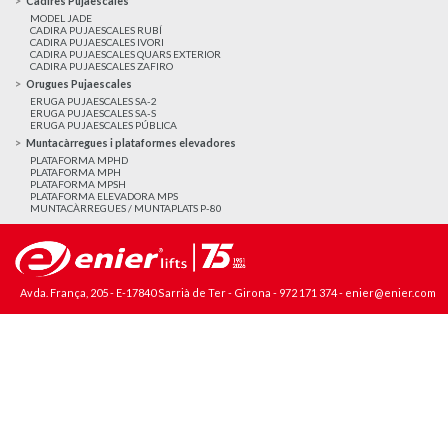
Cadires Pujaescales
MODEL JADE
CADIRA PUJAESCALES RUBÍ
CADIRA PUJAESCALES IVORI
CADIRA PUJAESCALES QUARS EXTERIOR
CADIRA PUJAESCALES ZAFIRO
Orugues Pujaescales
ERUGA PUJAESCALES SA-2
ERUGA PUJAESCALES SA-S
ERUGA PUJAESCALES PÚBLICA
Muntacàrregues i plataformes elevadores
PLATAFORMA MPHD
PLATAFORMA MPH
PLATAFORMA MPSH
PLATAFORMA ELEVADORA MPS
MUNTACÀRREGUES / MUNTAPLATS P-80
Avda. França, 205 - E-17840 Sarrià de Ter - Girona -
972 171 374
-
enier@enier.com