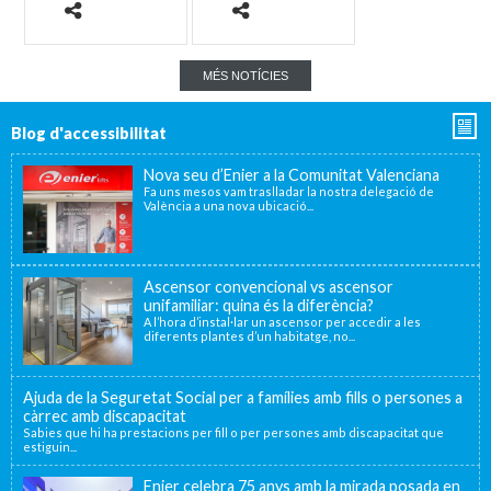
MÉS NOTÍCIES
Blog d'accessibilitat
Nova seu d’Enier a la Comunitat Valenciana
Fa uns mesos vam traslladar la nostra delegació de
València a una nova ubicació...
Ascensor convencional vs ascensor
unifamiliar: quina és la diferència?
A l’hora d’instal·lar un ascensor per accedir a les
diferents plantes d’un habitatge, no...
Ajuda de la Seguretat Social per a famílies amb fills o persones a
càrrec amb discapacitat
Sabies que hi ha prestacions per fill o per persones amb discapacitat que
estiguin...
Enier celebra 75 anys amb la mirada posada en