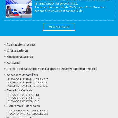
la innovació i la proximitat.
Recupera l’entrevista de TV Girona a Fran González,
gerent d’Enier. Aquest passat 17 de...
MÉS NOTÍCIES
Realitzacions recents
Clients satisfets
Finançament a mida
Avis Legal
Projecte cofinançat pel Fons Europeu de Desenvolupament Regional
Ascensors Unifamiliars
ELEVADOR UNIFAMILIAR EHP 05
ASCENSOR UNIFAMILIAR EH 09
ASCENSOR UNIFAMILIAR EHS 17
Elevadors Verticals
ELEVADOR VERTICAL ENI
ELEVADOR VERTICAL BLM
ELEVADOR VERTICAL BLE
Plataformes Pujaescales
PLATAFORMA PUJAESCALES HL6
PLATAFORMA PUJAESCALES EA9