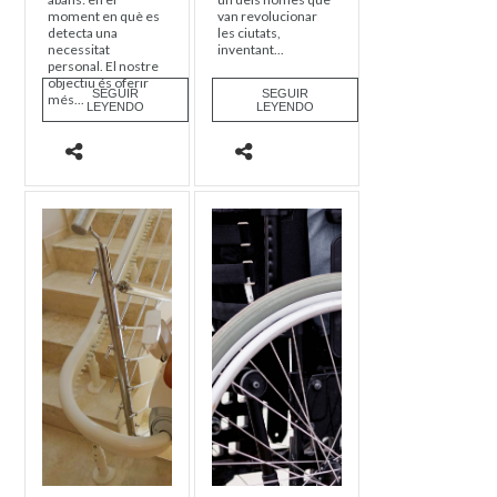
moment en què es
van revolucionar
detecta una
les ciutats,
necessitat
inventant...
personal. El nostre
objectiu és oferir
SEGUIR
SEGUIR
més...
LEYENDO
LEYENDO