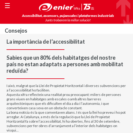
☰
Accessibilitat, ascensors, pujaescales i plataformes industrials
Junts trobarem la millor solució!
Consejos
La importància de l’accessibilitat
Sabies que un 80% dels habitatges del nostre
país no estan adaptats a persones amb mobilitat
reduïda?
I això, malgrat que la Llei de Propietat Horitzontal i diverses subvencions per
a l’accessibilitat ho faciliten.
Aquesta xifra reflecteix una realitat prou preocupant: milers de persones
grans viuen en habitatges amb escales o amb altres barreres
arquitectòniques que els dificulten el dia a dia i l’autonomia, i que
converteixen casa seva en un obstacle constant.
La bona notícia és la que comentaven abans. I és que la llei ho preveu i ho pot
arreglar. A Catalunya, a més de la regulació que la Llei de Propietat
Horitzontal fa sobre l’accessibilitat, hi ha obertes, fins al 30 de setembre,
subvencions per fer obres d’arranjament a l’interior dels habitatges on
visqui…