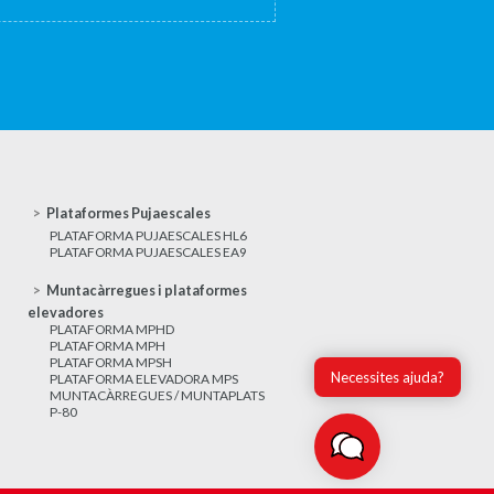
Plataformes Pujaescales
PLATAFORMA PUJAESCALES HL6
PLATAFORMA PUJAESCALES EA9
Muntacàrregues i plataformes
elevadores
PLATAFORMA MPHD
PLATAFORMA MPH
PLATAFORMA MPSH
Necessites ajuda?
PLATAFORMA ELEVADORA MPS
MUNTACÀRREGUES / MUNTAPLATS
P-80