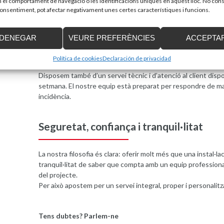
el comportament de navegació o les identificacions úniques en aquest lloc. No cons
El nostre equip tècnic realitza la instal·lació de manera ràpid
 consentiment, pot afectar negativament unes certes característiques i funcions.
canvis estructurals a l’espai.
Seguiment i seguretat postvenda
DENEGAR
VEURE PREFERÈNCIES
ACCEPTA
Un cop instal·lada la solució, continuem al teu costat. Aque
Política de cookies
Declaración de privacidad
oferir un servei proper, professional i continuat.
Disposem també d’un servei tècnic i d’atenció al client dispon
setmana. El nostre equip està preparat per respondre de man
incidència.
Seguretat, confiança i tranquil·litat
La nostra filosofia és clara: oferir molt més que una instal·l
tranquil·litat de saber que compta amb un equip professiona
del projecte.
Per això apostem per un servei integral, proper i personalitza
Tens dubtes? Parlem-ne