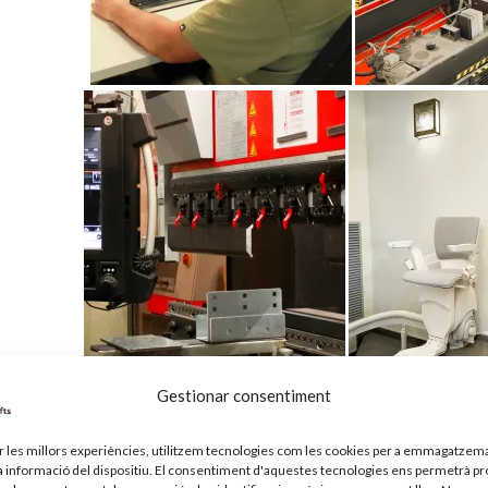
Gestionar consentiment
ir les millors experiències, utilitzem tecnologies com les cookies per a emmagatzema
Instal·lació del producte
la informació del dispositiu. El consentiment d'aquestes tecnologies ens permetrà p