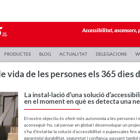
Accessibilitat, ascensors, 
PRODUCTES
BLOG
ACTUALITAT
DELEGACIONS
W
de vida de les persones els 365 dies d
La instal·lació d’una solució d’accessib
en el moment en què es detecta una ne
El nostre objectiu és oferir més autonomia a les persones i mil
aconseguir-ho, cal pensar en global i desenvolupar un project
s’ha d’instal·lar la solució d’accessibilitat o pujaescales fin
garanteixi durabilitat, seguretat i confiança, passant també 