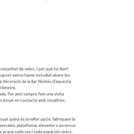
 comunitat de veïns. I per què ho fem?
supost sense haver estudiat abans les
 la decoració de la llar. Només d’aquesta
·límetre.
ada. Per això sempre fem una visita
is posat en contacte amb nosaltres.
at quina és la millor opció, fabriquem la
aescales, plataforma, elevador o ascensor
a, ja que cada cas i cada espai són únics.