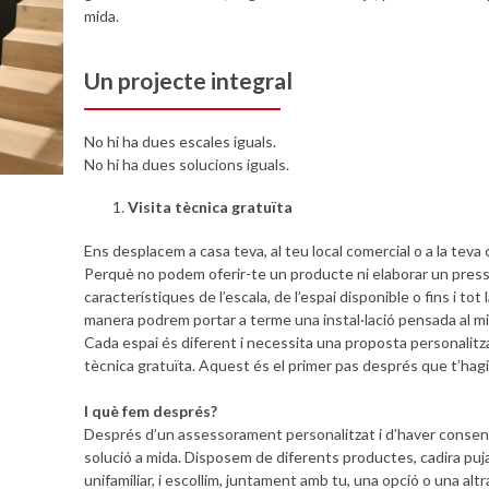
mida.
Un projecte integral
No hi ha dues escales iguals.
No hi ha dues solucions iguals.
Visita tècnica gratuïta
Ens desplacem a casa teva, al teu local comercial o a la teva
Perquè no podem oferir-te un producte ni elaborar un pres
característiques de l’escala, de l’espai disponible o fins i tot
manera podrem portar a terme una instal·lació pensada al mil
Cada espai és diferent i necessita una proposta personalitz
tècnica gratuïta. Aquest és el primer pas després que t’hag
I què fem després?
Després d’un assessorament personalitzat i d’haver consensu
solució a mida. Disposem de diferents productes, cadira puj
unifamiliar, i escollim, juntament amb tu, una opció o una altr