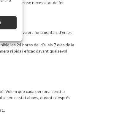
entir o
a i eficient, sense necessitat de fer
R
st és un dels valors fonamentals d’Enier:
ible les 24 hores del dia, els 7 dies de la
era ràpida i eficaç davant qualsevol
ació. Volem que cada persona senti la
l al seu costat abans, durant i després
t,.