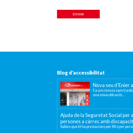
Blog d'accessibilitat
Nova seu d’Enier 
Fa uns mesos vam traslla
una nova ubicació...
Ajuda de la Seguretat Social per a
persones a càrrec amb discapaci
Sabies que hi ha prestacions per fill o per per