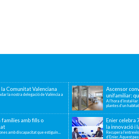
a la Comunitat Valenciana
Ascensor conv
dar la nostra delegació de València a
unifamiliar: qu
A l’hora d’instal·la
plantes d’un habitat
 famílies amb fills o
Enier celebra
tat
la innovació i 
sones amb discapacitat que estiguin...
Recupera l’entrevi
d’Enier. Aquest pass