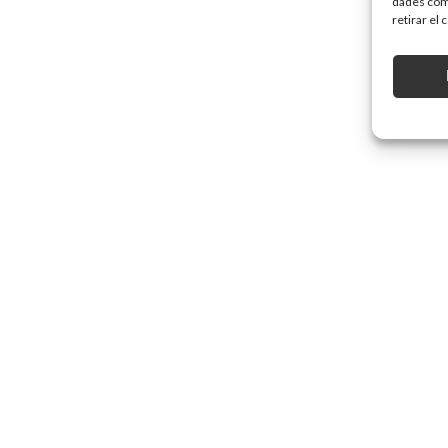
dades com 
retirar el