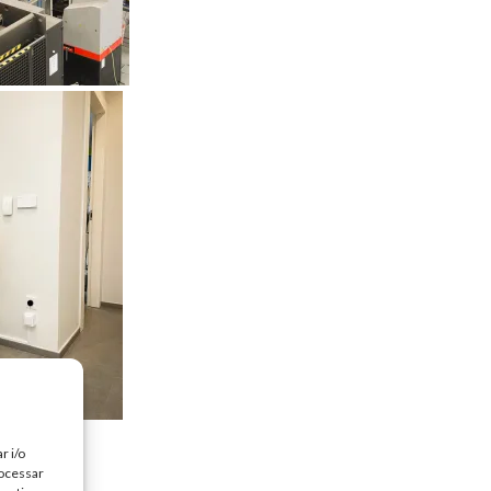
r i/o
rocessar