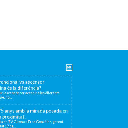
encional vs ascensor
ina és la diferència?
r un ascensor per accedir a les diferents
ge, no...
 75 anys amb la mirada posada en
la proximitat.
sta de TV Girona a Fran González, gerent
at 17 de...