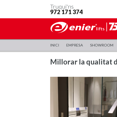
Truqui'ns
972 171 374
INICI
EMPRESA
SHOWROOM
Millorar la qualitat 