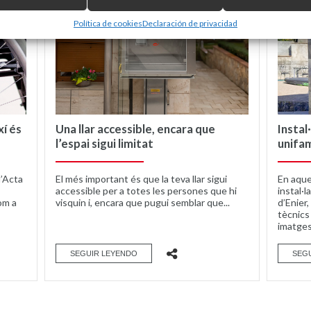
Política de cookies
Declaración de privacidad
xí és
Una llar accessible, encara que
Instal
l’espai sigui limitat
unifam
l’Acta
El més important és que la teva llar sigui
En aque
accessible per a totes les persones que hi
instal·l
om a
visquin i, encara que pugui semblar que...
d’Enier
tècnics 
imatges
SEGUIR LEYENDO
SEG