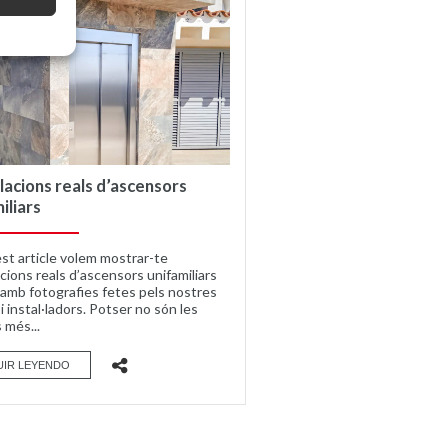
·lacions reals d’ascensors
iliars
st article volem mostrar-te
acions reals d’ascensors unifamiliars
, amb fotografies fetes pels nostres
i instal·ladors. Potser no són les
 més...
UIR LEYENDO