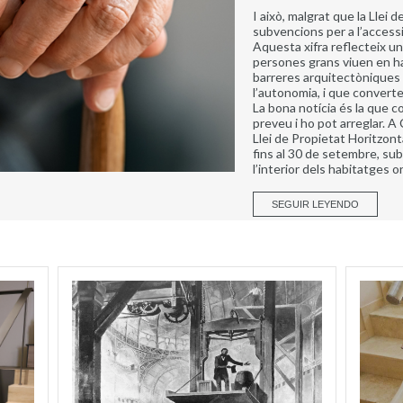
I això, malgrat que la Llei 
subvencions per a l’accessib
Aquesta xifra reflecteix un
persones grans viuen en h
barreres arquitectòniques qu
l’autonomia, i que convert
La bona notícia és la que c
preveu i ho pot arreglar. A 
Llei de Propietat Horitzonta
fins al 30 de setembre, su
l’interior dels habitatges o
SEGUIR LEYENDO