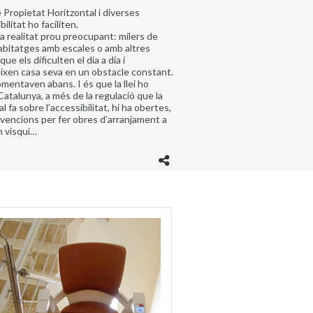
de Propietat Horitzontal i diverses
ilitat ho faciliten.
a realitat prou preocupant: milers de
abitatges amb escales o amb altres
e els dificulten el dia a dia i
eixen casa seva en un obstacle constant.
omentaven abans. I és que la llei ho
Catalunya, a més de la regulació que la
l fa sobre l’accessibilitat, hi ha obertes,
bvencions per fer obres d’arranjament a
n visqui…