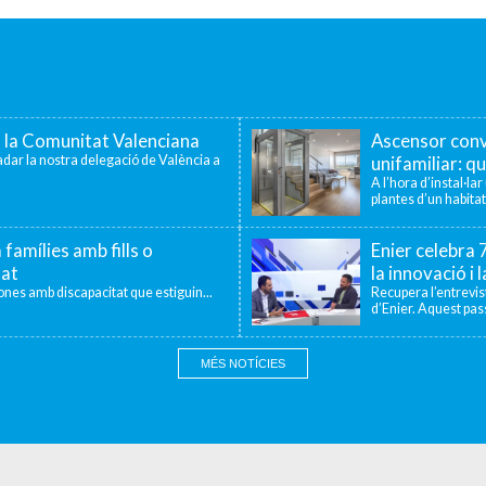
a la Comunitat Valenciana
Ascensor conv
dar la nostra delegació de València a
unifamiliar: qu
A l’hora d’instal·la
plantes d’un habitat
 famílies amb fills o
Enier celebra
tat
la innovació i 
sones amb discapacitat que estiguin...
Recupera l’entrevi
d’Enier. Aquest pass
MÉS NOTÍCIES