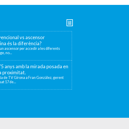
encional vs ascensor
ina és la diferència?
r un ascensor per accedir a les diferents
ge, no...
 75 anys amb la mirada posada en
la proximitat.
sta de TV Girona a Fran González, gerent
at 17 de...