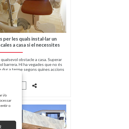
s per les quals instal·lar un
cales a casa si el necessites
r qualsevol obstacle a casa. Superar
ol barrera. Hi ha vegades que no és
e dur a terme segons quines accions
però...
UIR LEYENDO
r i/o
rocessar
entir o
R