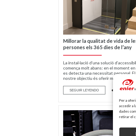
Millorar la qualitat de vida de le
persones els 365 dies de l’any
La instal·lació d’una solució d’accessibi
comença molt abans: en el moment en
es detecta una necessitat personal. El
nostre objectiu és oferir més...
SEGUIR LEYENDO
Per a ofer
accedir a 
dades com 
retirar el