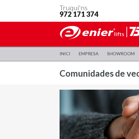
Truqui'ns
972 171 374
INICI
EMPRESA
SHOWROOM
Comunidades de ve