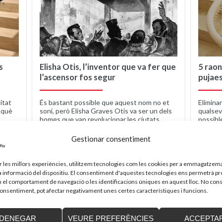
s
Elisha Otis, l’inventor que va fer que
5 raon
l’ascensor fos segur
pujaes
litat
És bastant possible que aquest nom no et
Elimina
 què
soni, però Elisha Graves Otis va ser un dels
qualsev
homes que van revolucionar les ciutats,
possibl
inventant...
tot sol, 
Gestionar consentiment
SEGUIR LEYENDO
SEG
ir les millors experiències, utilitzem tecnologies com les cookies per a emmagatzema
la informació del dispositiu. El consentiment d'aquestes tecnologies ens permetrà p
el comportament de navegació o les identificacions úniques en aquest lloc. No cons
 consentiment, pot afectar negativament unes certes característiques i funcions.
DENEGAR
VEURE PREFERÈNCIES
ACCEPTA