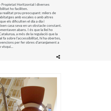
de Propietat Horitzontal i diverses
ilitat ho faciliten.
a realitat prou preocupant: milers de
abitatges amb escales o amb altres
e els dificulten el dia a dia i
eixen casa seva en un obstacle constant.
omentaven abans. I és que la llei ho
Catalunya, a més de la regulació que la
l fa sobre l’accessibilitat, hi ha obertes,
bvencions per fer obres d’arranjament a
n visqui…