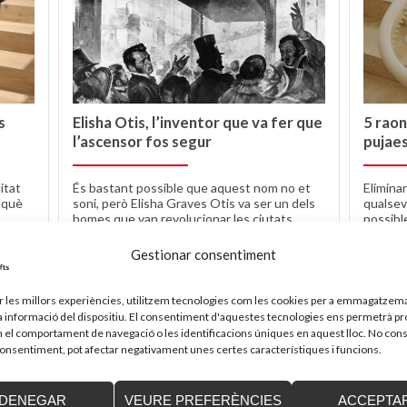
s
Elisha Otis, l’inventor que va fer que
5 raon
l’ascensor fos segur
pujaes
litat
És bastant possible que aquest nom no et
Elimina
 què
soni, però Elisha Graves Otis va ser un dels
qualsev
homes que van revolucionar les ciutats,
possibl
inventant...
tot sol, 
Gestionar consentiment
SEGUIR LEYENDO
SEG
ir les millors experiències, utilitzem tecnologies com les cookies per a emmagatzema
la informació del dispositiu. El consentiment d'aquestes tecnologies ens permetrà p
el comportament de navegació o les identificacions úniques en aquest lloc. No cons
 consentiment, pot afectar negativament unes certes característiques i funcions.
DENEGAR
VEURE PREFERÈNCIES
ACCEPTA