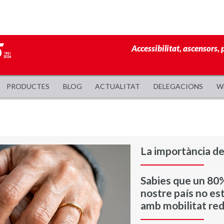
Accessibilitat, ascensors, 
PRODUCTES
BLOG
ACTUALITAT
DELEGACIONS
W
La importància de 
Sabies que un 80%
nostre país no es
amb mobilitat re