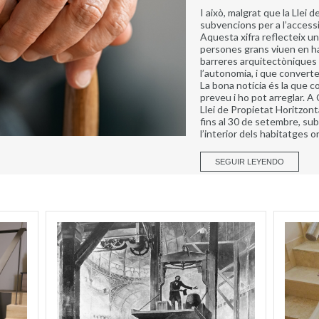
I això, malgrat que la Llei 
subvencions per a l’accessib
Aquesta xifra reflecteix un
persones grans viuen en h
barreres arquitectòniques qu
l’autonomia, i que convert
La bona notícia és la que c
preveu i ho pot arreglar. A 
Llei de Propietat Horitzonta
fins al 30 de setembre, su
l’interior dels habitatges o
SEGUIR LEYENDO