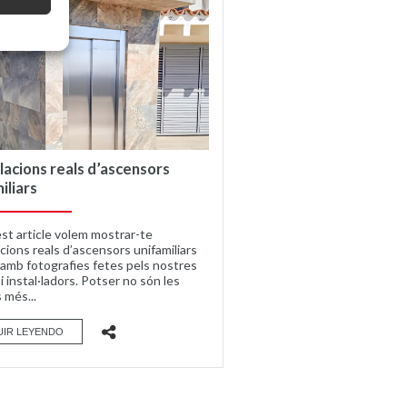
·lacions reals d’ascensors
iliars
st article volem mostrar-te
acions reals d’ascensors unifamiliars
, amb fotografies fetes pels nostres
i instal·ladors. Potser no són les
 més...
UIR LEYENDO