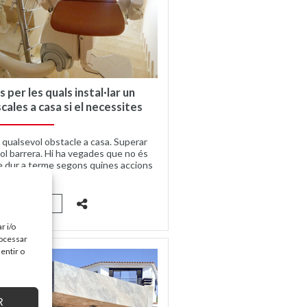
s per les quals instal·lar un
cales a casa si el necessites
r qualsevol obstacle a casa. Superar
ol barrera. Hi ha vegades que no és
e dur a terme segons quines accions
però...
UIR LEYENDO
r i/o
rocessar
entir o
R