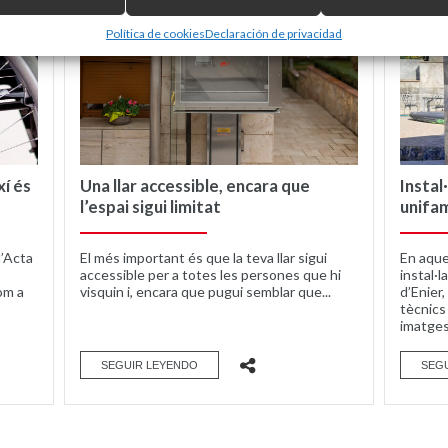
Política de cookies
Declaración de privacidad
xí és
Una llar accessible, encara que
Instal
l’espai sigui limitat
unifam
l’Acta
El més important és que la teva llar sigui
En aque
accessible per a totes les persones que hi
instal·l
om a
visquin i, encara que pugui semblar que...
d’Enier
tècnics 
imatges
SEGUIR LEYENDO
SEG