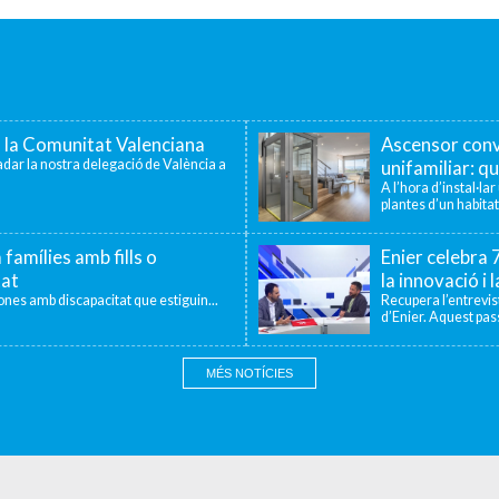
a la Comunitat Valenciana
Ascensor conv
dar la nostra delegació de València a
unifamiliar: qu
A l’hora d’instal·la
plantes d’un habitat
 famílies amb fills o
Enier celebra
tat
la innovació i 
sones amb discapacitat que estiguin...
Recupera l’entrevi
d’Enier. Aquest pass
MÉS NOTÍCIES