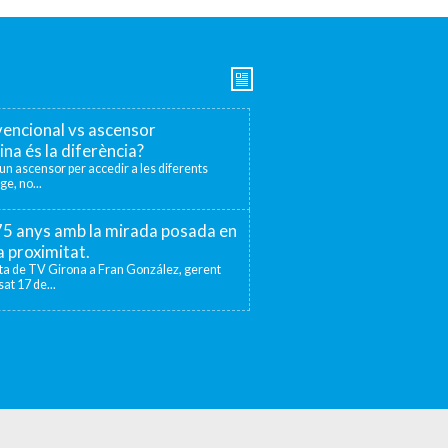
encional vs ascensor
ina és la diferència?
r un ascensor per accedir a les diferents
ge, no...
 75 anys amb la mirada posada en
la proximitat.
sta de TV Girona a Fran González, gerent
at 17 de...