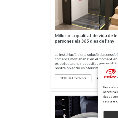
Millorar la qualitat de vida de le
persones els 365 dies de l’any
La instal·lació d’una solució d’accessibi
comença molt abans: en el moment en
es detecta una necessitat personal. El
nostre objectiu és oferir més...
SEGUIR LEYENDO
Per a ofer
accedir a 
dades com 
retirar el