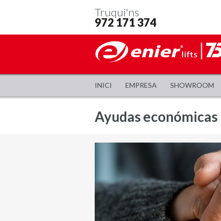
Truqui'ns
972 171 374
INICI
EMPRESA
SHOWROOM
Ayudas económicas