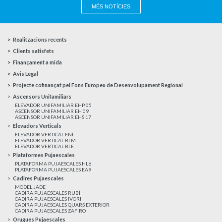
MÉS NOTÍCIES
Realitzacions recents
Clients satisfets
Finançament a mida
Avis Legal
Projecte cofinançat pel Fons Europeu de Desenvolupament Regional
Ascensors Unifamiliars
ELEVADOR UNIFAMILIAR EHP 05
ASCENSOR UNIFAMILIAR EH 09
ASCENSOR UNIFAMILIAR EHS 17
Elevadors Verticals
ELEVADOR VERTICAL ENI
ELEVADOR VERTICAL BLM
ELEVADOR VERTICAL BLE
Plataformes Pujaescales
PLATAFORMA PUJAESCALES HL6
PLATAFORMA PUJAESCALES EA9
Cadires Pujaescales
MODEL JADE
CADIRA PUJAESCALES RUBÍ
CADIRA PUJAESCALES IVORI
CADIRA PUJAESCALES QUARS EXTERIOR
CADIRA PUJAESCALES ZAFIRO
Orugues Pujaescales