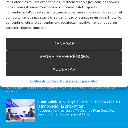
Per a oferir les millors experiències, utilitzem tecnologies com les cookies
per a emmagatzemar i/o accedir a la informació del dispositiu. El
Blog d'accessibilitat
consentiment d'aquestes tecnologies ens permetrà processar dades com el
comportament de navegació o les identificacions úniques en aquest lloc. No
Nova seu d’Enier a la Comunitat Valenciana
consentir o retirar el consentiment, pot afectar negativament unes certes
Fa uns mesos vam traslladar la nostra delegació de
característiques i funcions.
València a una nova ubicació...
DENEGAR
Ascensor convencional vs ascensor
unifamiliar: quina és la diferència?
VEURE PREFERÈNCIES
A l’hora d’instal·lar un ascensor per accedir a les
diferents plantes d’un habitatge, no...
ACCEPTAR
Ajuda de la Seguretat Social per a famílies amb fills o persones a
Política de cookies
Declaración de privacidad
càrrec amb discapacitat
Sabies que hi ha prestacions per fill o per persones amb discapacitat que
estiguin...
Enier celebra 75 anys amb la mirada posada en
la innovació i la proximitat.
Recupera l’entrevista de TV Girona a Fran González,
gerent d’Enier. Aquest passat 17 de...