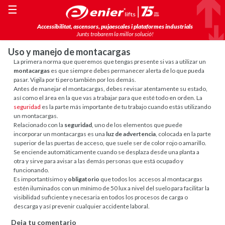
☰
Accessibilitat, ascensors, pujaescales i plataformes industrials
Junts trobarem la millor solució!
Uso y manejo de montacargas
La primera norma que queremos que tengas presente si vas a utilizar un
montacargas
es que siempre debes permanecer alerta de lo que pueda
pasar. Vigila por ti pero también por los demás.
Antes de manejar el montacargas, debes revisar atentamente su estado,
así como el área en la que vas a trabajar para que esté todo en orden. La
seguridad
es la parte más importante de tu trabajo cuando estás utilizando
un montacargas.
Relacionado con la
seguridad
, uno de los elementos que puede
incorporar un montacargas es una
luz de advertencia
, colocada en la parte
superior de las puertas de acceso, que suele ser de color rojo o amarillo.
Se enciende automáticamente cuando se desplaza desde una planta a
otra y sirve para avisar a las demás personas que está ocupado y
funcionando.
Es importantísimo y
obligatorio
que todos los accesos al montacargas
estén iluminados con un mínimo de 50 lux a nivel del suelo para facilitar la
visibilidad suficiente y necesaria en todos los procesos de carga o
descarga y así prevenir cualquier accidente laboral.
Deja tu comentario