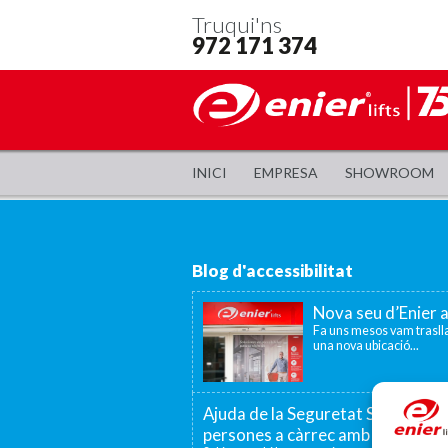
Truqui'ns
972 171 374
INICI
EMPRESA
SHOWROOM
Blog d'accessibilitat
Nova seu d’Enier 
Fa uns mesos vam traslla
una nova ubicació...
Ajuda de la Seguretat Social per a
persones a càrrec amb discapaci