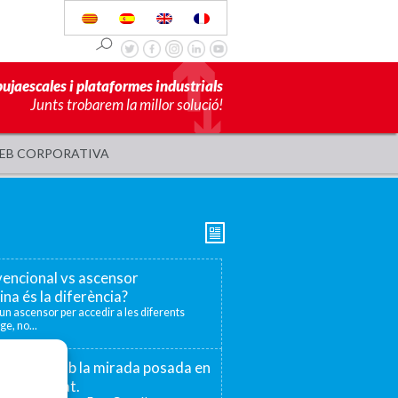
pujaescales i plataformes industrials
Junts trobarem la millor solució!
EB CORPORATIVA
encional vs ascensor
ina és la diferència?
r un ascensor per accedir a les diferents
ge, no...
 75 anys amb la mirada posada en
la proximitat.