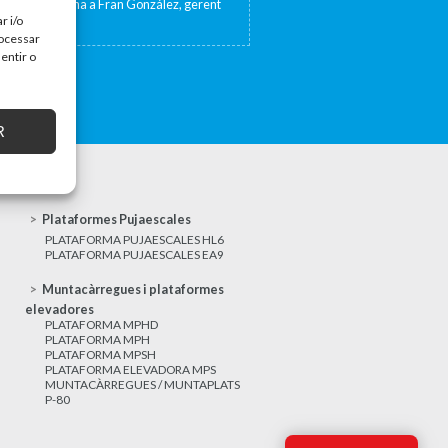
sta de TV Girona a Fran González, gerent
at 17 de...
r i/o
rocessar
entir o
R
Plataformes Pujaescales
PLATAFORMA PUJAESCALES HL6
PLATAFORMA PUJAESCALES EA9
Muntacàrregues i plataformes
elevadores
PLATAFORMA MPHD
PLATAFORMA MPH
PLATAFORMA MPSH
PLATAFORMA ELEVADORA MPS
MUNTACÀRREGUES / MUNTAPLATS
P-80