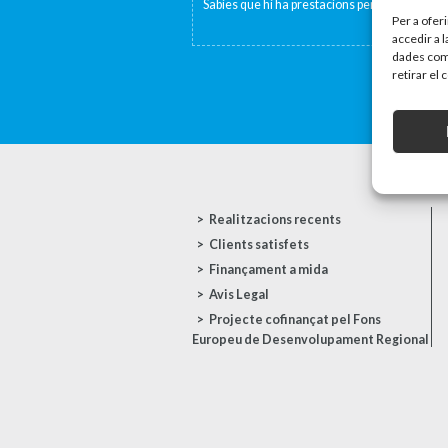
Sabies que hi ha prestacions per fill o per per
Per a ofer
accedir a 
dades com 
retirar el
Realitzacions recents
Clients satisfets
Finançament a mida
Avis Legal
Projecte cofinançat pel Fons
Europeu de Desenvolupament Regional