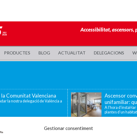
Accessibilitat, ascensors, 
PRODUCTES
BLOG
ACTUALITAT
DELEGACIONS
W
a la Comunitat Valenciana
Ascensor conv
dar la nostra delegació de València a
unifamiliar: qu
A l’hora d’instal·la
plantes d’un habitat
 famílies amb fills o
Enier celebra
Gestionar consentiment
tat
la innovació i 