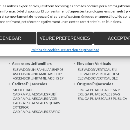
sones amb discapacitat que estiguin...
Recupera l’entrevi
d’Enier. Aquest pass
ir les millors experiències, utilitzem tecnologies com les cookies per a emmagatzema
la informació del dispositiu. El consentiment d'aquestes tecnologies ens permetrà p
el comportament de navegació o les identificacions úniques en aquest lloc. No cons
MÉS NOTÍCIES
 consentiment, pot afectar negativament unes certes característiques i funcions.
DENEGAR
VEURE PREFERÈNCIES
ACCEPTA
Política de cookies
Declaración de privacidad
Ascensors Unifamiliars
Elevadors Verticals
ELEVADOR UNIFAMILIAR EHP 05
ELEVADOR VERTICAL ENI
ASCENSOR UNIFAMILIAR EH 09
ELEVADOR VERTICAL BLM
ASCENSOR UNIFAMILIAR EHS 17
ELEVADOR VERTICAL BLE
Cadires Pujaescales
Orugues Pujaescales
MODEL JADE
ERUGA PUJAESCALES SA-2
CADIRA PUJAESCALES RUBÍ
ERUGA PUJAESCALES SA-S
CADIRA PUJAESCALES IVORI
ERUGA PUJAESCALES PÚBLICA
CADIRA PUJAESCALES QUARS
EXTERIOR
CADIRA PUJAESCALES ZAFIRO