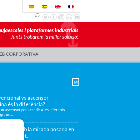
pujaescales i plataformes industrials
Junts trobarem la millor solució!
EB CORPORATIVA
encional vs ascensor
ina és la diferència?
r un ascensor per accedir a les diferents
ge, no...
 75 anys amb la mirada posada en
la proximitat.