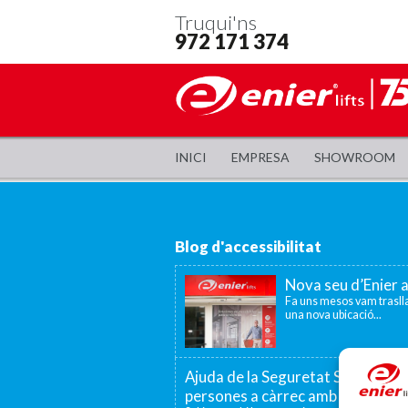
Truqui'ns
972 171 374
INICI
EMPRESA
SHOWROOM
Blog d'accessibilitat
Nova seu d’Enier 
Fa uns mesos vam traslla
una nova ubicació...
Ajuda de la Seguretat Social per a
persones a càrrec amb discapaci