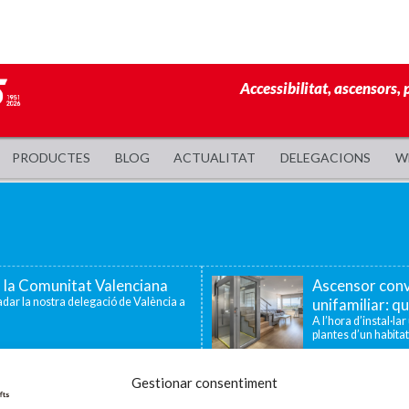
Accessibilitat, ascensors, 
PRODUCTES
BLOG
ACTUALITAT
DELEGACIONS
W
a la Comunitat Valenciana
Ascensor conv
dar la nostra delegació de València a
unifamiliar: qu
A l’hora d’instal·la
plantes d’un habitat
 famílies amb fills o
Enier celebra
Gestionar consentiment
tat
la innovació i 