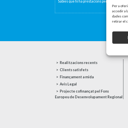
Sabies que hi ha prestacions per fill o per per
Per a ofer
accedir a 
dades com 
retirar el
Realitzacions recents
Clients satisfets
Finançament a mida
Avis Legal
Projecte cofinançat pel Fons
Europeu de Desenvolupament Regional