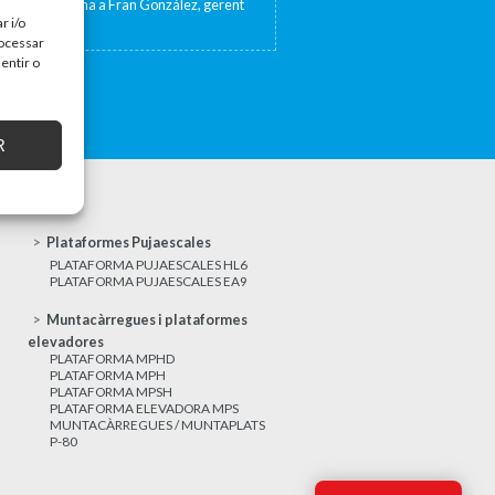
sta de TV Girona a Fran González, gerent
at 17 de...
r i/o
rocessar
entir o
R
Plataformes Pujaescales
PLATAFORMA PUJAESCALES HL6
PLATAFORMA PUJAESCALES EA9
Muntacàrregues i plataformes
elevadores
PLATAFORMA MPHD
PLATAFORMA MPH
PLATAFORMA MPSH
PLATAFORMA ELEVADORA MPS
MUNTACÀRREGUES / MUNTAPLATS
P-80