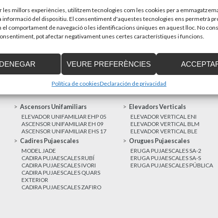
sones amb discapacitat que estiguin...
Recupera l’entrevi
d’Enier. Aquest pass
ir les millors experiències, utilitzem tecnologies com les cookies per a emmagatzema
la informació del dispositiu. El consentiment d'aquestes tecnologies ens permetrà p
el comportament de navegació o les identificacions úniques en aquest lloc. No cons
MÉS NOTÍCIES
 consentiment, pot afectar negativament unes certes característiques i funcions.
DENEGAR
VEURE PREFERÈNCIES
ACCEPTA
Política de cookies
Declaración de privacidad
Ascensors Unifamiliars
Elevadors Verticals
ELEVADOR UNIFAMILIAR EHP 05
ELEVADOR VERTICAL ENI
ASCENSOR UNIFAMILIAR EH 09
ELEVADOR VERTICAL BLM
ASCENSOR UNIFAMILIAR EHS 17
ELEVADOR VERTICAL BLE
Cadires Pujaescales
Orugues Pujaescales
MODEL JADE
ERUGA PUJAESCALES SA-2
CADIRA PUJAESCALES RUBÍ
ERUGA PUJAESCALES SA-S
CADIRA PUJAESCALES IVORI
ERUGA PUJAESCALES PÚBLICA
CADIRA PUJAESCALES QUARS
EXTERIOR
CADIRA PUJAESCALES ZAFIRO