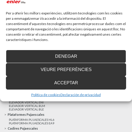
Recupera l’entrevista de TV Girona a Fran González,
gerent d’Enier. Aquest passat 17 de...
Per a oferir les millors experiències, utilitzem tecnologies com les cookies
per a emmagatzemar i/o accedir a la informació del dispositiu. El
consentiment d'aquestes tecnologies ens permetrà processar dades com el
MÉS NOTÍCIES
comportament de navegació o les identificacions úniques en aquest lloc. No
consentir o retirar el consentiment, pot afectar negativament unes certes
característiques i funcions.
Realitzacions recents
Clients satisfets
DENEGAR
Finançament a mida
Avis Legal
VEURE PREFERÈNCIES
Projecte cofinançat pel Fons Europeu de Desenvolupament Regional
Ascensors Unifamiliars
ACCEPTAR
ELEVADOR UNIFAMILIAR EHP 05
ASCENSOR UNIFAMILIAR EH 09
ASCENSOR UNIFAMILIAR EHS 17
Política de cookies
Declaración de privacidad
Elevadors Verticals
ELEVADOR VERTICAL ENI
ELEVADOR VERTICAL BLM
ELEVADOR VERTICAL BLE
Plataformes Pujaescales
PLATAFORMA PUJAESCALES HL6
PLATAFORMA PUJAESCALES EA9
Cadires Pujaescales