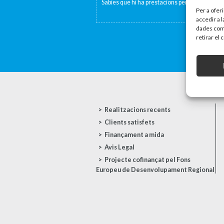
Sabies que hi ha prestacions per fill o per per
Per a ofer
accedir a 
dades com 
retirar el
Realitzacions recents
Clients satisfets
Finançament a mida
Avis Legal
Projecte cofinançat pel Fons
Europeu de Desenvolupament Regional