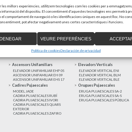
sones amb discapacitat que estiguin...
Recupera l’entrevi
d’Enier. Aquest pass
ir les millors experiències, utilitzem tecnologies com les cookies per a emmagatzema
la informació del dispositiu. El consentiment d'aquestes tecnologies ens permetrà p
el comportament de navegació o les identificacions úniques en aquest lloc. No cons
MÉS NOTÍCIES
 consentiment, pot afectar negativament unes certes característiques i funcions.
DENEGAR
VEURE PREFERÈNCIES
ACCEPTA
Política de cookies
Declaración de privacidad
Ascensors Unifamiliars
Elevadors Verticals
ELEVADOR UNIFAMILIAR EHP 05
ELEVADOR VERTICAL ENI
ASCENSOR UNIFAMILIAR EH 09
ELEVADOR VERTICAL BLM
ASCENSOR UNIFAMILIAR EHS 17
ELEVADOR VERTICAL BLE
Cadires Pujaescales
Orugues Pujaescales
MODEL JADE
ERUGA PUJAESCALES SA-2
CADIRA PUJAESCALES RUBÍ
ERUGA PUJAESCALES SA-S
CADIRA PUJAESCALES IVORI
ERUGA PUJAESCALES PÚBLICA
CADIRA PUJAESCALES QUARS
EXTERIOR
CADIRA PUJAESCALES ZAFIRO