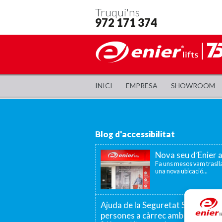
Truqui'ns
972 171 374
INICI
EMPRESA
SHOWROOM
Blog d'accessibilitat
Nova seu d’Enier 
Fa uns mesos vam traslla
una nova ubicació...
Ajuda de la Seguretat Social per a
persones a càrrec amb discapaci