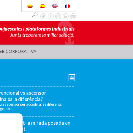
pujaescales i plataformes industrials
Junts trobarem la millor solució!
EB CORPORATIVA
encional vs ascensor
ina és la diferència?
r un ascensor per accedir a les diferents
ge, no...
 75 anys amb la mirada posada en
la proximitat.