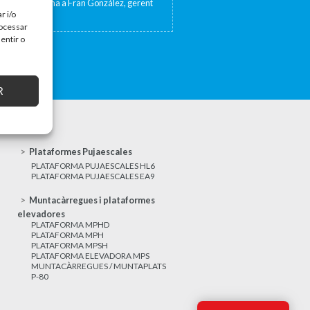
sta de TV Girona a Fran González, gerent
at 17 de...
r i/o
rocessar
entir o
R
Plataformes Pujaescales
PLATAFORMA PUJAESCALES HL6
PLATAFORMA PUJAESCALES EA9
Muntacàrregues i plataformes
elevadores
PLATAFORMA MPHD
PLATAFORMA MPH
PLATAFORMA MPSH
PLATAFORMA ELEVADORA MPS
MUNTACÀRREGUES / MUNTAPLATS
P-80