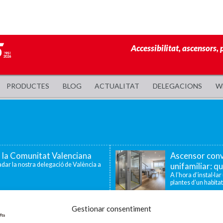
Accessibilitat, ascensors, 
PRODUCTES
BLOG
ACTUALITAT
DELEGACIONS
W
a la Comunitat Valenciana
Ascensor conv
dar la nostra delegació de València a
unifamiliar: qu
A l’hora d’instal·la
plantes d’un habitat
 famílies amb fills o
Enier celebra
Gestionar consentiment
tat
la innovació i 