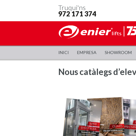
Truqui'ns
972 171 374
INICI
EMPRESA
SHOWROOM
Nous catàlegs d’ele