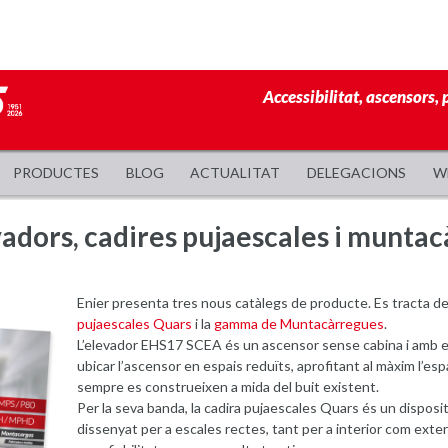
Accessibilitat, ascensors, 
PRODUCTES
BLOG
ACTUALITAT
DELEGACIONS
W
vadors, cadires pujaescales i munta
Enier presenta tres nous catàlegs de producte. Es tracta de
pujaescales Quars
i la
gamma de Muntacàrregues
.
L’elevador EHS17 SCEA és un ascensor sense cabina i amb 
ubicar l’ascensor en espais reduïts, aprofitant al màxim l’espai 
sempre es construeixen a mida del buit existent.
Per la seva banda, la cadira pujaescales Quars és un disposi
dissenyat per a escales rectes, tant per a interior com exte