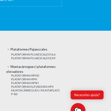
Plataformes Pujaescales
PLATAFORMA PUJAESCALES HL6
PLATAFORMA PUJAESCALES EA9
Muntacàrregues i plataformes
elevadores
PLATAFORMA MPHD
PLATAFORMA MPH
PLATAFORMA MPSH
PLATAFORMA ELEVADORA MPS
MUNTACÀRREGUES / MUNTAPLATS
P-80
Necessites ajuda?