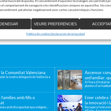
la informació del dispositiu. El consentiment d'aquestes tecnologies ens permetrà p
el comportament de navegació o les identificacions úniques en aquest lloc. No cons
 consentiment, pot afectar negativament unes certes característiques i funcions.
DENEGAR
VEURE PREFERÈNCIES
ACCEPTA
Política de cookies
Declaración de privacidad
a la Comunitat Valenciana
Ascensor conv
dar la nostra delegació de València a
unifamiliar: qu
A l’hora d’instal·la
plantes d’un habitat
 famílies amb fills o
Enier celebra
tat
la innovació i 
sones amb discapacitat que estiguin...
Recupera l’entrevi
d’Enier. Aquest pass