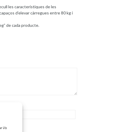
ull les característiques de les
paços d’elevar càrregues entre 80 kg i
leg” de cada producte.
r i/o