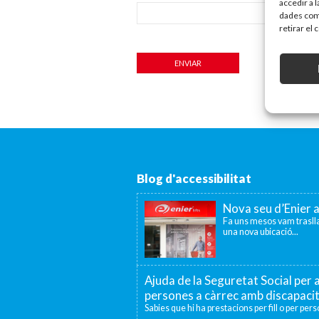
accedir a 
dades com 
retirar el
Blog d'accessibilitat
Nova seu d’Enier 
Fa uns mesos vam traslla
una nova ubicació...
Ajuda de la Seguretat Social per a
persones a càrrec amb discapaci
Sabies que hi ha prestacions per fill o per per