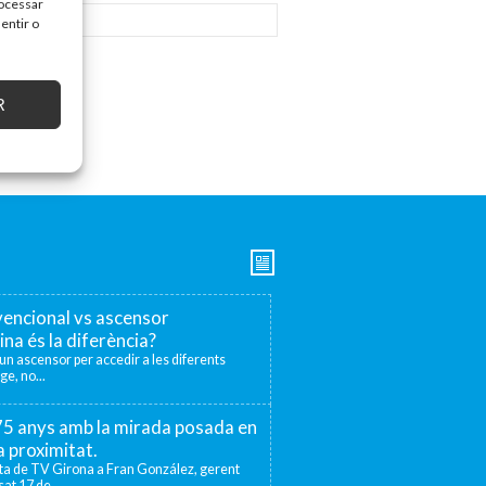
rocessar
entir o
R
encional vs ascensor
ina és la diferència?
r un ascensor per accedir a les diferents
ge, no...
 75 anys amb la mirada posada en
la proximitat.
sta de TV Girona a Fran González, gerent
at 17 de...