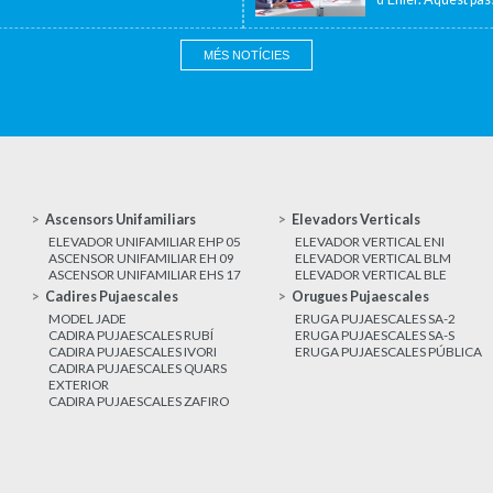
MÉS NOTÍCIES
Ascensors Unifamiliars
Elevadors Verticals
ELEVADOR UNIFAMILIAR EHP 05
ELEVADOR VERTICAL ENI
ASCENSOR UNIFAMILIAR EH 09
ELEVADOR VERTICAL BLM
ASCENSOR UNIFAMILIAR EHS 17
ELEVADOR VERTICAL BLE
Cadires Pujaescales
Orugues Pujaescales
MODEL JADE
ERUGA PUJAESCALES SA-2
CADIRA PUJAESCALES RUBÍ
ERUGA PUJAESCALES SA-S
CADIRA PUJAESCALES IVORI
ERUGA PUJAESCALES PÚBLICA
CADIRA PUJAESCALES QUARS
EXTERIOR
CADIRA PUJAESCALES ZAFIRO