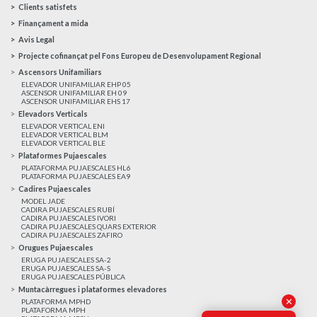
Clients satisfets
Finançament a mida
Avis Legal
Projecte cofinançat pel Fons Europeu de Desenvolupament Regional
Ascensors Unifamiliars
ELEVADOR UNIFAMILIAR EHP 05
ASCENSOR UNIFAMILIAR EH 09
ASCENSOR UNIFAMILIAR EHS 17
Elevadors Verticals
ELEVADOR VERTICAL ENI
ELEVADOR VERTICAL BLM
ELEVADOR VERTICAL BLE
Plataformes Pujaescales
PLATAFORMA PUJAESCALES HL6
PLATAFORMA PUJAESCALES EA9
Cadires Pujaescales
MODEL JADE
CADIRA PUJAESCALES RUBÍ
CADIRA PUJAESCALES IVORI
CADIRA PUJAESCALES QUARS EXTERIOR
CADIRA PUJAESCALES ZAFIRO
Orugues Pujaescales
ERUGA PUJAESCALES SA-2
ERUGA PUJAESCALES SA-S
ERUGA PUJAESCALES PÚBLICA
Muntacàrregues i plataformes elevadores
✕
PLATAFORMA MPHD
PLATAFORMA MPH