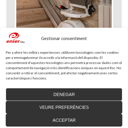
Gestionar consentiment
Per a oferir les millors experiències, utilitzem tecnologies com les cookies
per a emmagatzemar i/o accedir a la informació del dispositiu. El
consentiment d'aquestes tecnologies ens permetrà processar dades com el
comportament de navegació o les identificacions úniques en aquest lloc. No
consentir o retirar el consentiment, pot afectar negativament unes certes
característiques i funcions.
DENEGAR
VEURE PREFERÈNCIES
Blog d'accessibilitat
ACCEPTAR
Nova seu d’Enier a la Comunitat Valenciana
Fa uns mesos vam traslladar la nostra delegació de