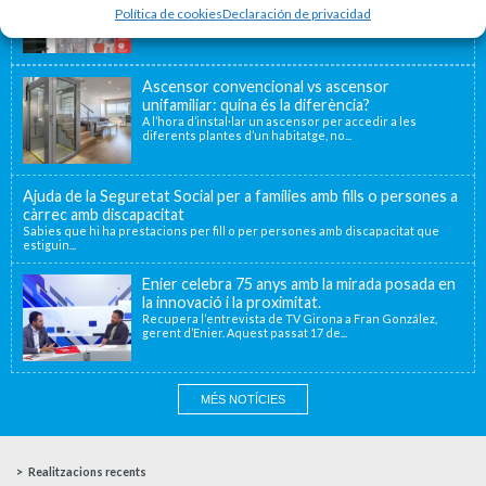
València a una nova ubicació...
Política de cookies
Declaración de privacidad
Ascensor convencional vs ascensor
unifamiliar: quina és la diferència?
A l’hora d’instal·lar un ascensor per accedir a les
diferents plantes d’un habitatge, no...
Ajuda de la Seguretat Social per a famílies amb fills o persones a
càrrec amb discapacitat
Sabies que hi ha prestacions per fill o per persones amb discapacitat que
estiguin...
Enier celebra 75 anys amb la mirada posada en
la innovació i la proximitat.
Recupera l’entrevista de TV Girona a Fran González,
gerent d’Enier. Aquest passat 17 de...
MÉS NOTÍCIES
Realitzacions recents