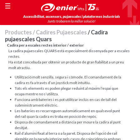
☰
Accessibilitat, ascensors, pujaescales i plataformes industrials
Junts trobarem la millor solució!
Productes
/
Cadires Pujaescales
/ Cadira
pujaescales Quars
Cadira per a escales rectes interior / exterior
La cadira pujaescales QUARS està especialment dissenyada per a escales
rectes.
Ha estat concebuda per obtenir un producte de gran fiabilitat a un preu
molt atractiu.
Utilització molt senzilla, segura i còmode. El comandament de la
cadira es fa a través d’un joystick molt intuïtiu.
Tots els elements es poden plegar reduint al màxim l’espai que
ocupa mentre no s’utilitza.
Funciona amb bateries i es pot utilitzar inclús en cas de tall del
subministrament elèctric.
Les bateries es recarreguen automàticament en qualsevol punt
del rail quan la cadira es troba en posició de repòs.
Disposa de comandament a distància per moure la cadira al punt
desitjat.
Rail d’alumini fixat al terra o a la paret. Disposa de l’opció de rail
plegable en la parada inferior pels casos de coincidència amb pas