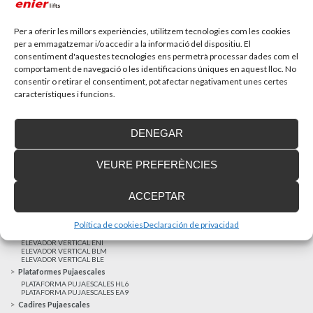
Recupera l’entrevista de TV Girona a Fran González,
gerent d’Enier. Aquest passat 17 de...
Per a oferir les millors experiències, utilitzem tecnologies com les cookies
per a emmagatzemar i/o accedir a la informació del dispositiu. El
consentiment d'aquestes tecnologies ens permetrà processar dades com el
MÉS NOTÍCIES
comportament de navegació o les identificacions úniques en aquest lloc. No
consentir o retirar el consentiment, pot afectar negativament unes certes
característiques i funcions.
Realitzacions recents
Clients satisfets
DENEGAR
Finançament a mida
Avis Legal
VEURE PREFERÈNCIES
Projecte cofinançat pel Fons Europeu de Desenvolupament Regional
Ascensors Unifamiliars
ACCEPTAR
ELEVADOR UNIFAMILIAR EHP 05
ASCENSOR UNIFAMILIAR EH 09
ASCENSOR UNIFAMILIAR EHS 17
Política de cookies
Declaración de privacidad
Elevadors Verticals
ELEVADOR VERTICAL ENI
ELEVADOR VERTICAL BLM
ELEVADOR VERTICAL BLE
Plataformes Pujaescales
PLATAFORMA PUJAESCALES HL6
PLATAFORMA PUJAESCALES EA9
Cadires Pujaescales