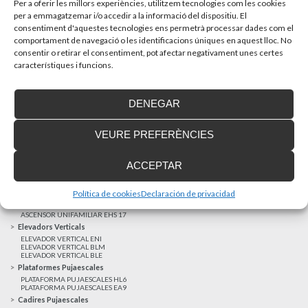
Per a oferir les millors experiències, utilitzem tecnologies com les cookies
Recupera l’entrevista de TV Girona a Fran González,
per a emmagatzemar i/o accedir a la informació del dispositiu. El
gerent d’Enier. Aquest passat 17 de...
consentiment d'aquestes tecnologies ens permetrà processar dades com el
comportament de navegació o les identificacions úniques en aquest lloc. No
consentir o retirar el consentiment, pot afectar negativament unes certes
MÉS NOTÍCIES
característiques i funcions.
DENEGAR
Realitzacions recents
Clients satisfets
VEURE PREFERÈNCIES
Finançament a mida
Avis Legal
ACCEPTAR
Projecte cofinançat pel Fons Europeu de Desenvolupament Regional
Ascensors Unifamiliars
Política de cookies
Declaración de privacidad
ELEVADOR UNIFAMILIAR EHP 05
ASCENSOR UNIFAMILIAR EH 09
ASCENSOR UNIFAMILIAR EHS 17
Elevadors Verticals
ELEVADOR VERTICAL ENI
ELEVADOR VERTICAL BLM
ELEVADOR VERTICAL BLE
Plataformes Pujaescales
PLATAFORMA PUJAESCALES HL6
PLATAFORMA PUJAESCALES EA9
Cadires Pujaescales