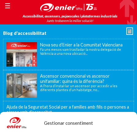
☰
Accessibilitat, ascensors, pujaescales i plataformes industrials
Junts trobarem la millor solució!
Blog d'accessibilitat
Nova seu d’Enier a la Comunitat Valenciana
Fa uns mesos vam traslladar la nostra delegació de
València a una nova ubicació...
Ascensor convencional vs ascensor
unifamiliar: quina és la diferència?
A l’hora d’instal·lar un ascensor per accedir a les
diferents plantes d’un habitatge, no...
Ajuda de la Seguretat Social per a famílies amb fills o persones a
càrrec amb discapacitat
Sabies que hi ha prestacions per fill o per persones amb discapacitat que
estiguin...
Gestionar consentiment
Enier celebra 75 anys amb la mirada posada en
la innovació i la proximitat.