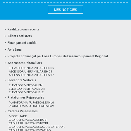
MÉS NOTÍCIES
Realitzacions recents
Clients satisfets
Finançament a mida
Avis Legal
Projecte cofinançat pel Fons Europeu de Desenvolupament Regional
Ascensors Unifamiliars
ELEVADOR UNIFAMILIAR EHP 05
ASCENSOR UNIFAMILIAR EH 09
ASCENSOR UNIFAMILIAR EHS 17
Elevadors Verticals
ELEVADOR VERTICAL ENI
ELEVADOR VERTICAL BLM
ELEVADOR VERTICAL BLE
Plataformes Pujaescales
PLATAFORMA PUJAESCALES HL6
PLATAFORMA PUJAESCALES EA9
Cadires Pujaescales
MODEL JADE
CADIRA PUJAESCALES RUBÍ
CADIRA PUJAESCALES IVORI
CADIRA PUJAESCALES QUARS EXTERIOR
CADIRA PUJAESCALES ZAFIRO