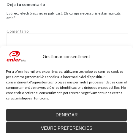
Deja tu comentario
L'adreça electrònica no es publicarà.
Els camps necessaris estan marcats
amb
*
Comentario
Gestionar consentiment
Per a oferir les millors experiències, utilitzem tecnologies com les cookies
Nom
*
Adreça electrònica
*
per a emmagatzemar i/o accedir a la informació del dispositiu. El
consentiment d'aquestes tecnologies ens permetrà processar dades com el
comportament de navegació o les identificacions úniques en aquest lloc. No
consentir o retirar el consentiment, pot afectar negativament unes certes
Lloc web
característiques i funcions.
DENEGAR
VEURE PREFERÈNCIES