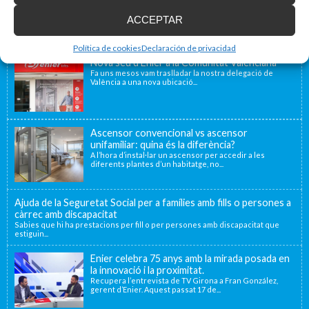
ACCEPTAR
Blog d'accessibilitat
Política de cookies
Declaración de privacidad
Nova seu d’Enier a la Comunitat Valenciana
Fa uns mesos vam traslladar la nostra delegació de
València a una nova ubicació...
Ascensor convencional vs ascensor
unifamiliar: quina és la diferència?
A l’hora d’instal·lar un ascensor per accedir a les
diferents plantes d’un habitatge, no...
Ajuda de la Seguretat Social per a famílies amb fills o persones a
càrrec amb discapacitat
Sabies que hi ha prestacions per fill o per persones amb discapacitat que
estiguin...
Enier celebra 75 anys amb la mirada posada en
la innovació i la proximitat.
Recupera l’entrevista de TV Girona a Fran González,
gerent d’Enier. Aquest passat 17 de...