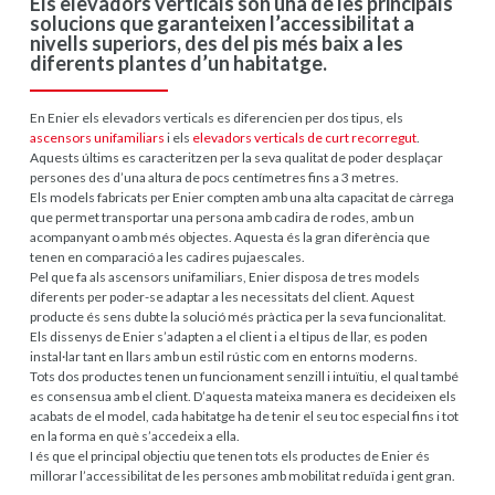
Els elevadors verticals són una de les principals
solucions que garanteixen l’accessibilitat a
nivells superiors, des del pis més baix a les
diferents plantes d’un habitatge.
En Enier els elevadors verticals es diferencien per dos tipus, els
ascensors unifamiliars
i els
elevadors verticals de curt recorregut
.
Aquests últims es caracteritzen per la seva qualitat de poder desplaçar
persones des d’una altura de pocs centímetres fins a 3 metres.
Els models fabricats per Enier compten amb una alta capacitat de càrrega
que permet transportar una persona amb cadira de rodes, amb un
acompanyant o amb més objectes. Aquesta és la gran diferència que
tenen en comparació a les cadires pujaescales.
Pel que fa als ascensors unifamiliars, Enier disposa de tres models
diferents per poder-se adaptar a les necessitats del client. Aquest
producte és sens dubte la solució més pràctica per la seva funcionalitat.
Els dissenys de Enier s’adapten a el client i a el tipus de llar, es poden
instal·lar tant en llars amb un estil rústic com en entorns moderns.
Tots dos productes tenen un funcionament senzill i intuïtiu, el qual també
es consensua amb el client. D’aquesta mateixa manera es decideixen els
acabats de el model, cada habitatge ha de tenir el seu toc especial fins i tot
en la forma en què s’accedeix a ella.
I és que el principal objectiu que tenen tots els productes de Enier és
millorar l’accessibilitat de les persones amb mobilitat reduïda i gent gran.