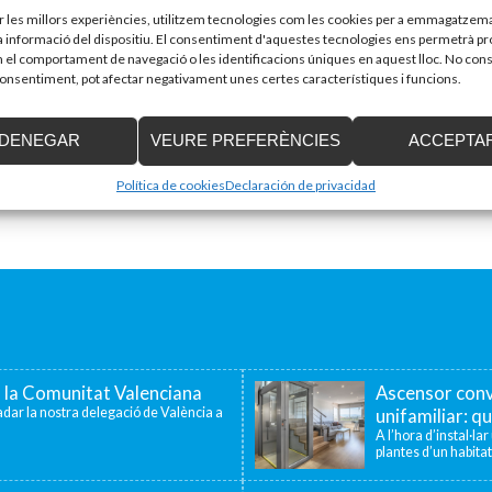
ir les millors experiències, utilitzem tecnologies com les cookies per a emmagatzema
la informació del dispositiu. El consentiment d'aquestes tecnologies ens permetrà p
el comportament de navegació o les identificacions úniques en aquest lloc. No cons
 consentiment, pot afectar negativament unes certes característiques i funcions.
DENEGAR
VEURE PREFERÈNCIES
ACCEPTA
Política de cookies
Declaración de privacidad
a la Comunitat Valenciana
Ascensor conv
dar la nostra delegació de València a
unifamiliar: qu
A l’hora d’instal·la
plantes d’un habitat