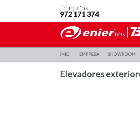
Truqui'ns
972 171 374
INICI
EMPRESA
SHOWROOM
Elevadores exterior