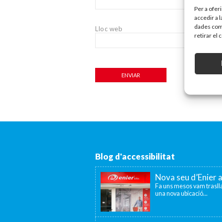
Per a ofer
accedir a 
dades com 
Lloc web
retirar el
Blog d'accessibilitat
Nova seu d’Enier 
Fa uns mesos vam traslla
una nova ubicació...