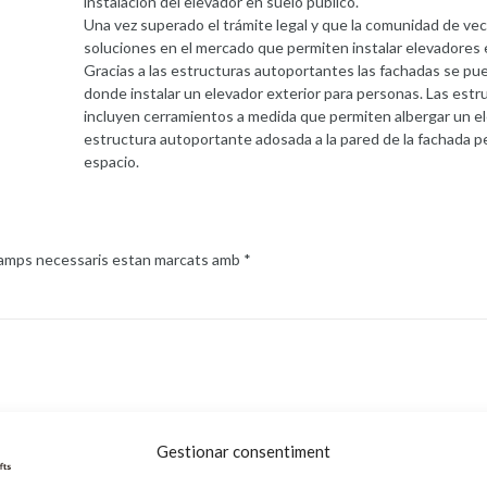
instalación del elevador en suelo público.
Una vez superado el trámite legal y que la comunidad de ve
soluciones en el mercado que permiten instalar elevadores 
Gracias a las estructuras autoportantes las fachadas se pue
donde instalar un elevador exterior para personas. Las est
incluyen cerramientos a medida que permiten albergar un el
estructura autoportante adosada a la pared de la fachada pe
espacio.
camps necessaris estan marcats amb
*
Gestionar consentiment
Adreça electrònica
*