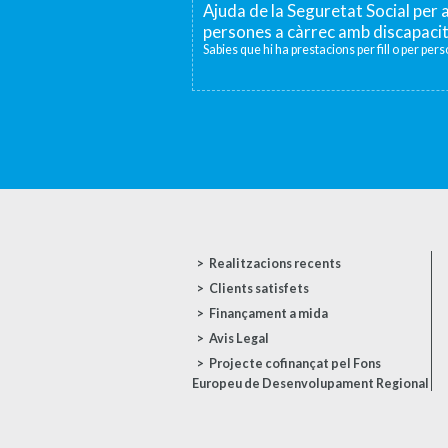
Ajuda de la Seguretat Social per a
persones a càrrec amb discapaci
Sabies que hi ha prestacions per fill o per per
Realitzacions recents
Clients satisfets
Finançament a mida
Avis Legal
Projecte cofinançat pel Fons
Europeu de Desenvolupament Regional