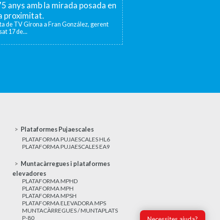
 75 anys amb la mirada posada en
la proximitat.
sta de TV Girona a Fran González, gerent
at 17 de...
Plataformes Pujaescales
PLATAFORMA PUJAESCALES HL6
PLATAFORMA PUJAESCALES EA9
Muntacàrregues i plataformes
elevadores
PLATAFORMA MPHD
PLATAFORMA MPH
PLATAFORMA MPSH
PLATAFORMA ELEVADORA MPS
MUNTACÀRREGUES / MUNTAPLATS
P-80
Necessites ajuda?