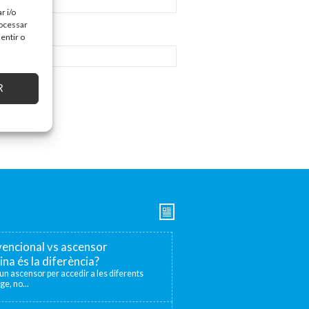
r i/o
rocessar
entir o
R
encional vs ascensor
ina és la diferència?
r un ascensor per accedir a les diferents
ge, no...