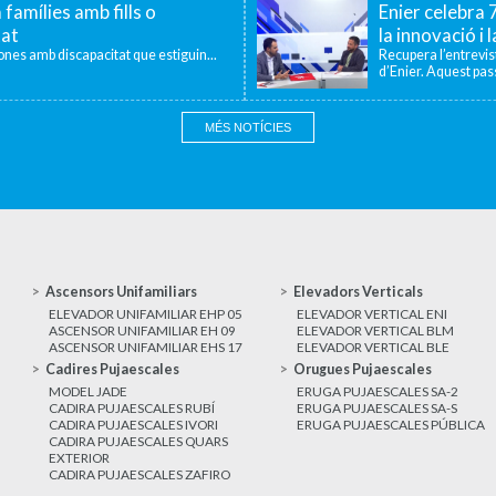
 famílies amb fills o
Enier celebra
tat
la innovació i 
sones amb discapacitat que estiguin...
Recupera l’entrevi
d’Enier. Aquest pass
MÉS NOTÍCIES
Ascensors Unifamiliars
Elevadors Verticals
ELEVADOR UNIFAMILIAR EHP 05
ELEVADOR VERTICAL ENI
ASCENSOR UNIFAMILIAR EH 09
ELEVADOR VERTICAL BLM
ASCENSOR UNIFAMILIAR EHS 17
ELEVADOR VERTICAL BLE
Cadires Pujaescales
Orugues Pujaescales
MODEL JADE
ERUGA PUJAESCALES SA-2
CADIRA PUJAESCALES RUBÍ
ERUGA PUJAESCALES SA-S
CADIRA PUJAESCALES IVORI
ERUGA PUJAESCALES PÚBLICA
CADIRA PUJAESCALES QUARS
EXTERIOR
CADIRA PUJAESCALES ZAFIRO