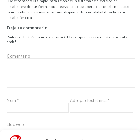
De este modo, la simple instalación de un sistema de elevación en
cualquiera de sus formas puede ayudar a estas personas que lo necesitan
a no sentirse discriminados, sino disponer de una calidad de vida como
cualquier otra.
Deja tu comentario
L'adreça electrònica no es publicarà.
Els camps necessaris estan marcats
amb
*
Comentario
Nom
*
Adreça electrònica
*
Lloc web