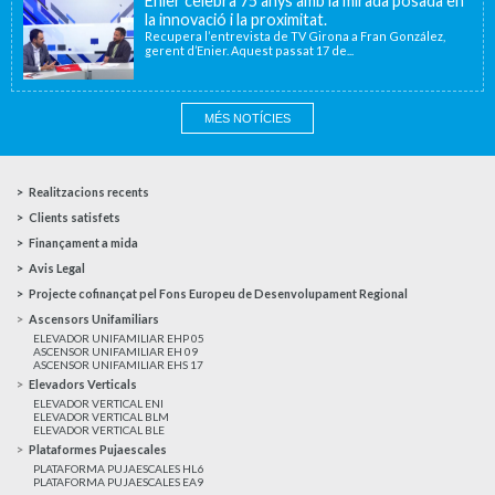
Enier celebra 75 anys amb la mirada posada en
la innovació i la proximitat.
Recupera l’entrevista de TV Girona a Fran González,
gerent d’Enier. Aquest passat 17 de...
MÉS NOTÍCIES
Realitzacions recents
Clients satisfets
Finançament a mida
Avis Legal
Projecte cofinançat pel Fons Europeu de Desenvolupament Regional
Ascensors Unifamiliars
ELEVADOR UNIFAMILIAR EHP 05
ASCENSOR UNIFAMILIAR EH 09
ASCENSOR UNIFAMILIAR EHS 17
Elevadors Verticals
ELEVADOR VERTICAL ENI
ELEVADOR VERTICAL BLM
ELEVADOR VERTICAL BLE
Plataformes Pujaescales
PLATAFORMA PUJAESCALES HL6
PLATAFORMA PUJAESCALES EA9