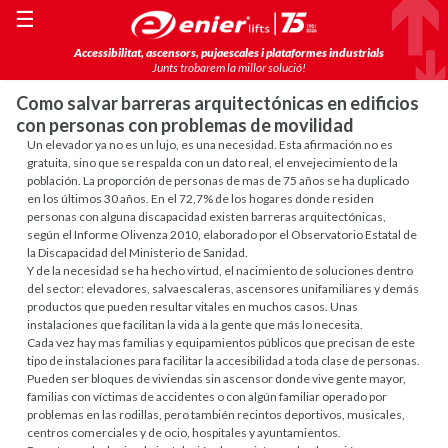
☰
Accessibilitat, ascensors, pujaescales i plataformes industrials
Junts trobarem la millor solució!
Como salvar barreras arquitectónicas en edificios
con personas con problemas de movilidad
Un elevador ya no es un lujo, es una necesidad. Esta afirmación no es
gratuita, sino que se respalda con un dato real, el envejecimiento de la
población. La proporción de personas de mas de 75 años se ha duplicado
en los últimos 30 años. En el 72,7% de los hogares donde residen
personas con alguna discapacidad existen barreras arquitectónicas,
según el Informe Olivenza 2010, elaborado por el Observatorio Estatal de
la Discapacidad del Ministerio de Sanidad.
Y de la necesidad se ha hecho virtud, el nacimiento de soluciones dentro
del sector: elevadores, salvaescaleras, ascensores unifamiliares y demás
productos que pueden resultar vitales en muchos casos. Unas
instalaciones que facilitan la vida a la gente que más lo necesita.
Cada vez hay mas familias y equipamientos públicos que precisan de este
tipo de instalaciones para facilitar la accesibilidad a toda clase de personas.
Pueden ser bloques de viviendas sin ascensor donde vive gente mayor,
familias con víctimas de accidentes o con algún familiar operado por
problemas en las rodillas, pero también recintos deportivos, musicales,
centros comerciales y de ocio, hospitales y ayuntamientos.