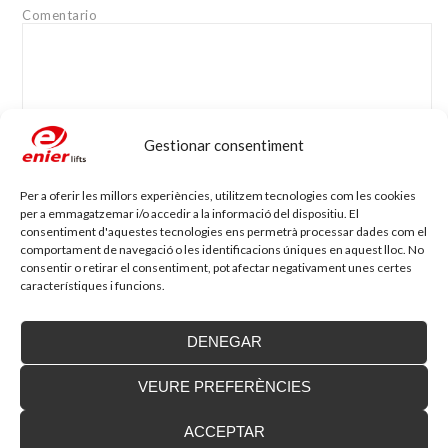
Comentario
Gestionar consentiment
Nom
*
Adreça electrònica
*
Per a oferir les millors experiències, utilitzem tecnologies com les cookies
per a emmagatzemar i/o accedir a la informació del dispositiu. El
consentiment d'aquestes tecnologies ens permetrà processar dades com el
Lloc web
comportament de navegació o les identificacions úniques en aquest lloc. No
consentir o retirar el consentiment, pot afectar negativament unes certes
característiques i funcions.
DENEGAR
VEURE PREFERÈNCIES
Blog d'accessibilitat
ACCEPTAR