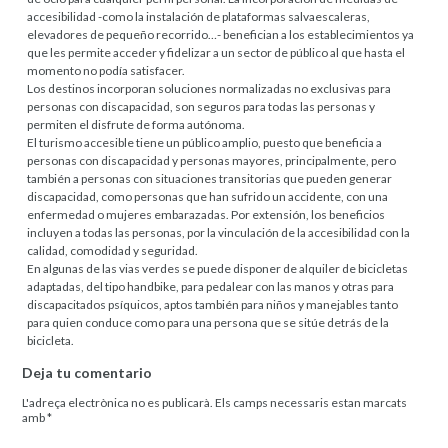
accesibilidad -como la instalación de plataformas salvaescaleras,
elevadores de pequeño recorrido…- benefician a los establecimientos ya
que les permite acceder y fidelizar a un sector de público al que hasta el
momento no podía satisfacer.
Los destinos incorporan soluciones normalizadas no exclusivas para
personas con discapacidad, son seguros para todas las personas y
permiten el disfrute de forma autónoma.
El turismo accesible tiene un público amplio, puesto que beneficia a
personas con discapacidad y personas mayores, principalmente, pero
también a personas con situaciones transitorias que pueden generar
discapacidad, como personas que han sufrido un accidente, con una
enfermedad o mujeres embarazadas. Por extensión, los beneficios
incluyen a todas las personas, por la vinculación de la accesibilidad con la
calidad, comodidad y seguridad.
En algunas de las vias verdes se puede disponer de alquiler de bicicletas
adaptadas, del tipo handbike, para pedalear con las manos y otras para
discapacitados psíquicos, aptos también para niños y manejables tanto
para quien conduce como para una persona que se sitúe detrás de la
bicicleta.
Deja tu comentario
L'adreça electrònica no es publicarà.
Els camps necessaris estan marcats
amb
*