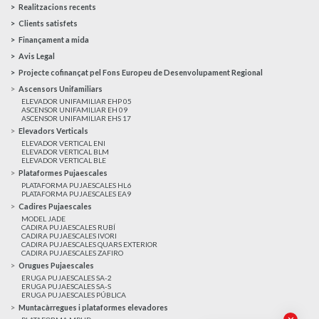
Realitzacions recents
Clients satisfets
Finançament a mida
Avis Legal
Projecte cofinançat pel Fons Europeu de Desenvolupament Regional
Ascensors Unifamiliars
ELEVADOR UNIFAMILIAR EHP 05
ASCENSOR UNIFAMILIAR EH 09
ASCENSOR UNIFAMILIAR EHS 17
Elevadors Verticals
ELEVADOR VERTICAL ENI
ELEVADOR VERTICAL BLM
ELEVADOR VERTICAL BLE
Plataformes Pujaescales
PLATAFORMA PUJAESCALES HL6
PLATAFORMA PUJAESCALES EA9
Cadires Pujaescales
MODEL JADE
CADIRA PUJAESCALES RUBÍ
CADIRA PUJAESCALES IVORI
CADIRA PUJAESCALES QUARS EXTERIOR
CADIRA PUJAESCALES ZAFIRO
Orugues Pujaescales
ERUGA PUJAESCALES SA-2
ERUGA PUJAESCALES SA-S
ERUGA PUJAESCALES PÚBLICA
Muntacàrregues i plataformes elevadores