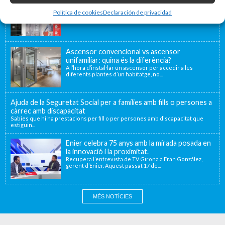
Nova seu d’Enier a la Comunitat Valenciana
Fa uns mesos vam traslladar la nostra delegació de
Política de cookies
Declaración de privacidad
València a una nova ubicació...
Ascensor convencional vs ascensor
unifamiliar: quina és la diferència?
A l’hora d’instal·lar un ascensor per accedir a les
diferents plantes d’un habitatge, no...
Ajuda de la Seguretat Social per a famílies amb fills o persones a
càrrec amb discapacitat
Sabies que hi ha prestacions per fill o per persones amb discapacitat que
estiguin...
Enier celebra 75 anys amb la mirada posada en
la innovació i la proximitat.
Recupera l’entrevista de TV Girona a Fran González,
gerent d’Enier. Aquest passat 17 de...
MÉS NOTÍCIES