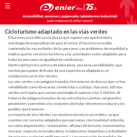
☰
Accessibilitat, ascensors, pujaescales i plataformes industrials
Junts trobarem la millor solució!
Cicloturismo adaptado en las vías verdes
El turismo accesible va a la alza ya que supone una oportunidad y
estrategia de especialización para el sector. El turismo accesible
contempla las necesidades de las personas con problemas de movilidad e
implica que los servicios turísticos y las actividades estén adaptadas para
todas las personas en igualdad de condiciones.
Dentro del turismo activo y de naturaleza, una de las posibilidades que
existen para poder disfrutar de una experiencia adaptada es el
cicloturismo en la Vias Verdes.
Las vías verdes son antiguos trazados ferroviarios en desuso que se han
rehabilitado como itinerarios senderistas y ciclistas. Hay unas 100 vías
verdes en España que suman una longitud superior a los 2.000 km. Al
tratarse de antiguos trazados de vía estrecha no cuentan con grandes
pendientes y permiten a los visitantes disfrutar del entorno natural y los
pueblos que traviesan.
La mayoría de Vías Verdes son destinos turísticos accesibles, ya que
cuentan con servicios adaptados para personas con movilidad reducida,
así como alojamientos, restaurantes, oficinas de turismo, monumentos,
museos, espacios en la naturaleza, instalaciones deportivas y actividades
de ocio para cualquier perfil personal. La incorporación de medidas de