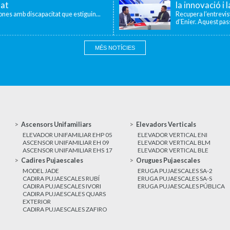
tat
la innovació i 
sones amb discapacitat que estiguin...
Recupera l’entrevi
d’Enier. Aquest pass
MÉS NOTÍCIES
Ascensors Unifamiliars
Elevadors Verticals
ELEVADOR UNIFAMILIAR EHP 05
ELEVADOR VERTICAL ENI
ASCENSOR UNIFAMILIAR EH 09
ELEVADOR VERTICAL BLM
ASCENSOR UNIFAMILIAR EHS 17
ELEVADOR VERTICAL BLE
Cadires Pujaescales
Orugues Pujaescales
MODEL JADE
ERUGA PUJAESCALES SA-2
CADIRA PUJAESCALES RUBÍ
ERUGA PUJAESCALES SA-S
CADIRA PUJAESCALES IVORI
ERUGA PUJAESCALES PÚBLICA
CADIRA PUJAESCALES QUARS
EXTERIOR
CADIRA PUJAESCALES ZAFIRO