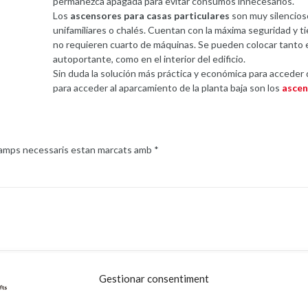
permanezca apagada para evitar consumos innecesarios.
Los
ascensores para casas particulares
son muy silencioso
unifamiliares o chalés. Cuentan con la máxima seguridad y ti
no requieren cuarto de máquinas. Se pueden colocar tanto e
autoportante, como en el interior del edificio.
Sin duda la solución más práctica y económica para acceder d
para acceder al aparcamiento de la planta baja son los
ascen
camps necessaris estan marcats amb
*
Gestionar consentiment
Adreça electrònica
*