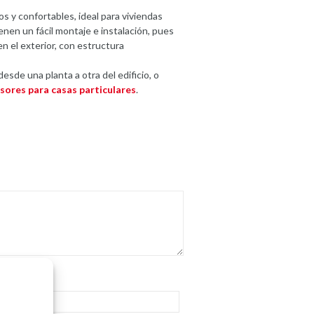
s y confortables, ideal para viviendas
enen un fácil montaje e instalación, pues
n el exterior, con estructura
esde una planta a otra del edificio, o
sores para casas particulares
.