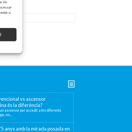
r i/o
rocessar
entir o
R
encional vs ascensor
ina és la diferència?
r un ascensor per accedir a les diferents
ge, no...
 75 anys amb la mirada posada en