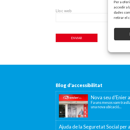
Per a ofer
accedir a 
Lloc web
dades com 
retirar el
Blog d'accessibilitat
Nova seu d’Enier 
Fa uns mesos vam traslla
una nova ubicació...
Ajuda de la Seguretat Social per a