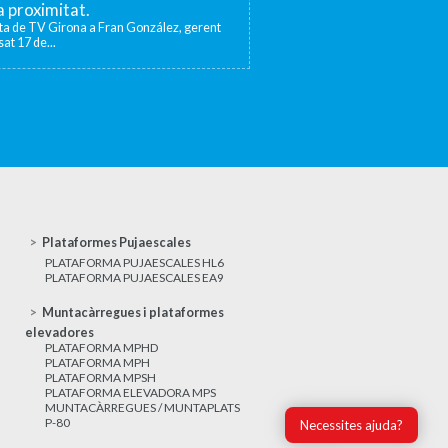
la proximitat.
sta de TV Girona a Fran González, gerent
at 17 de...
Plataformes Pujaescales
PLATAFORMA PUJAESCALES HL6
PLATAFORMA PUJAESCALES EA9
Muntacàrregues i plataformes
elevadores
PLATAFORMA MPHD
PLATAFORMA MPH
PLATAFORMA MPSH
PLATAFORMA ELEVADORA MPS
MUNTACÀRREGUES / MUNTAPLATS
P-80
Necessites ajuda?