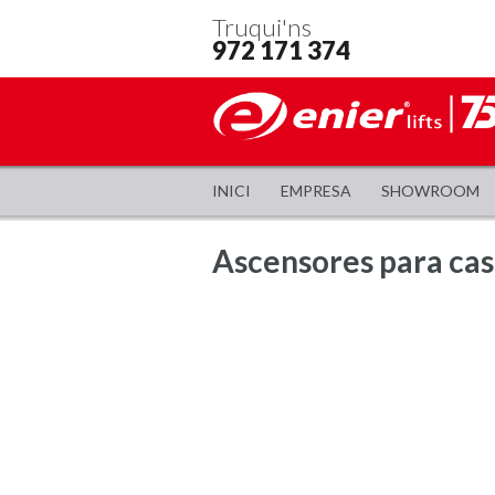
Truqui'ns
972 171 374
INICI
EMPRESA
SHOWROOM
Ascensores para cas