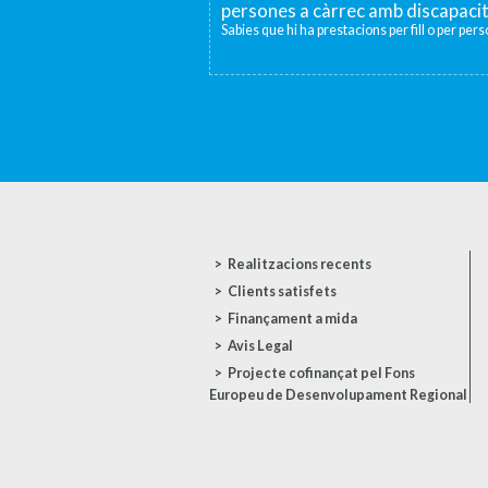
persones a càrrec amb discapaci
Sabies que hi ha prestacions per fill o per per
Realitzacions recents
Clients satisfets
Finançament a mida
Avis Legal
Projecte cofinançat pel Fons
Europeu de Desenvolupament Regional