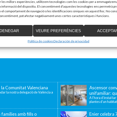
ir les millors experiències, utilitzem tecnologies com les cookies per a emmagatzema
la informació del dispositiu. El consentiment d'aquestes tecnologies ens permetrà p
el comportament de navegació o les identificacions úniques en aquest lloc. No cons
 consentiment, pot afectar negativament unes certes característiques i funcions.
DENEGAR
VEURE PREFERÈNCIES
ACCEPTA
Política de cookies
Declaración de privacidad
a la Comunitat Valenciana
Ascensor conv
dar la nostra delegació de València a
unifamiliar: qu
A l’hora d’instal·la
plantes d’un habitat
 famílies amb fills o
Enier celebra