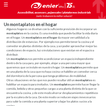
☰
Accessibilitat, ascensors, pujaescales i plataformes industrials
Junts trobarem la millor solució!
Un montaplatos en el hogar
Algunos hogares se diseñan con la suficiente previsión de incorporar un
montaplatos
en la cocina. Es una medida que puede facilitar la vida diaria
en el hogar. Un
montaplatos en el hogar
da mayor versatilidad a la
distribución de estancias. Por ejemplo nos permite tener la cocina y el
comedor en plantas distintas de la casa, y así poder aprovechar mejor las
condiciones de espacio, luz o instalaciones que existan en el espacio a
distribuir.
Un
montaplatos
nos permite acondicionar un espacio independiente
dentro de la casa para, por ejemplo, alojar a una persona mayor que
queremos que se instale en nuestro hogar. Un
montaplatos
permite que
en una planta de la casa que no haya cocina se habilite un comedor cerca
del dormitorio de la persona que tenga problemas de mobilidad.
Otras situaciones en las que nos puede resultar útil un
montaplatos
es
habilitar un espacio para invitados. Un
montaplatos
permite hacer llegar la
comida, bebida y otras pequeñas cargas a una planta distinta de la que se
encuentra la cocina, y de este modo ahorrar desplazamientos repetitivos
por la escalera de la casa. De este modo se reducen viajes innecesarios
para subir la comida a una planta superior y bajar los platos sucios a la
cocina.