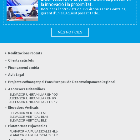
la innovació i la proximitat.
Recupera l’entrevista de TV Girona a Fran González,
gerent d’Enier. Aquest passat 17 de...
MÉS NOTÍCIES
Realitzacions recents
Clients satisfets
Finançament a mida
Avis Legal
Projecte cofinançat pel Fons Europeu de Desenvolupament Regional
Ascensors Unifamiliars
ELEVADOR UNIFAMILIAR EHP 05
ASCENSOR UNIFAMILIAR EH 09
ASCENSOR UNIFAMILIAR EHS 17
Elevadors Verticals
ELEVADOR VERTICAL ENI
ELEVADOR VERTICAL BLM
ELEVADOR VERTICAL BLE
Plataformes Pujaescales
PLATAFORMA PUJAESCALES HL6
PLATAFORMA PUJAESCALES EA9