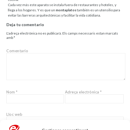
Cada vez más este aparato se instala fuera de restaurantes y hoteles, y
llega a los hogares. Y es que un
montaplatos
también es un utensilio para
evitar las barreras arquitectónicas y facilitar la vida cotidiana.
Deja tu comentario
L'adreça electrònica no es publicarà.
Els camps necessaris estan marcats
amb
*
Comentario
Nom
*
Adreça electrònica
*
Lloc web