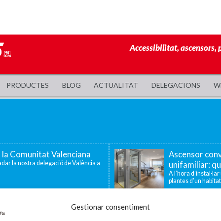
Accessibilitat, ascensors, 
PRODUCTES
BLOG
ACTUALITAT
DELEGACIONS
W
a la Comunitat Valenciana
Ascensor conv
dar la nostra delegació de València a
unifamiliar: qu
A l’hora d’instal·la
plantes d’un habitat
 famílies amb fills o
Enier celebra
Gestionar consentiment
tat
la innovació i 