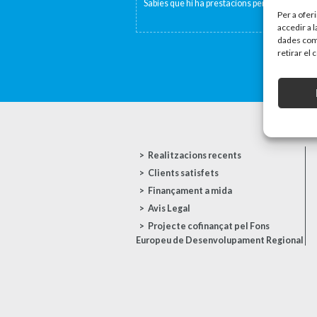
Sabies que hi ha prestacions per fill o per per
Per a ofer
accedir a 
dades com 
retirar el
Realitzacions recents
Clients satisfets
Finançament a mida
Avis Legal
Projecte cofinançat pel Fons
Europeu de Desenvolupament Regional