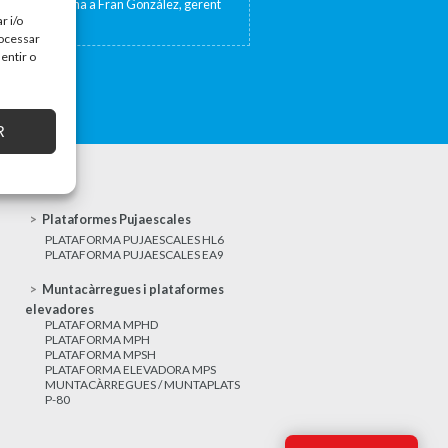
sta de TV Girona a Fran González, gerent
at 17 de...
r i/o
rocessar
entir o
R
Plataformes Pujaescales
PLATAFORMA PUJAESCALES HL6
PLATAFORMA PUJAESCALES EA9
Muntacàrregues i plataformes
elevadores
PLATAFORMA MPHD
PLATAFORMA MPH
PLATAFORMA MPSH
PLATAFORMA ELEVADORA MPS
MUNTACÀRREGUES / MUNTAPLATS
P-80