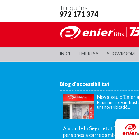
Truqui'ns
972 171 374
INICI
EMPRESA
SHOWROOM
Blog d'accessibilitat
Nova seu d’Enier 
Fa uns mesos vam traslla
una nova ubicació...
Ajuda de la Seguretat Social per a
persones a càrrec amb discapaci