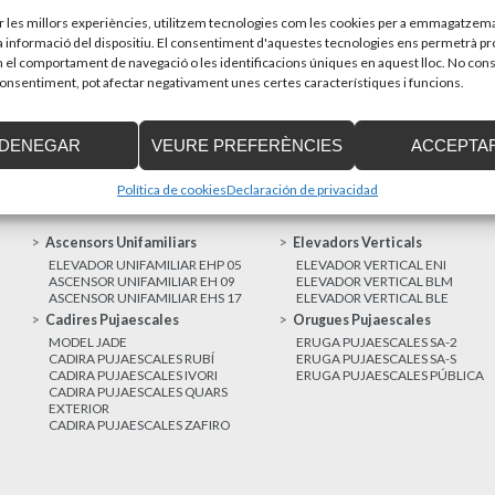
sones amb discapacitat que estiguin...
Recupera l’entrevi
d’Enier. Aquest pass
ir les millors experiències, utilitzem tecnologies com les cookies per a emmagatzema
la informació del dispositiu. El consentiment d'aquestes tecnologies ens permetrà p
el comportament de navegació o les identificacions úniques en aquest lloc. No cons
MÉS NOTÍCIES
 consentiment, pot afectar negativament unes certes característiques i funcions.
DENEGAR
VEURE PREFERÈNCIES
ACCEPTA
Política de cookies
Declaración de privacidad
Ascensors Unifamiliars
Elevadors Verticals
ELEVADOR UNIFAMILIAR EHP 05
ELEVADOR VERTICAL ENI
ASCENSOR UNIFAMILIAR EH 09
ELEVADOR VERTICAL BLM
ASCENSOR UNIFAMILIAR EHS 17
ELEVADOR VERTICAL BLE
Cadires Pujaescales
Orugues Pujaescales
MODEL JADE
ERUGA PUJAESCALES SA-2
CADIRA PUJAESCALES RUBÍ
ERUGA PUJAESCALES SA-S
CADIRA PUJAESCALES IVORI
ERUGA PUJAESCALES PÚBLICA
CADIRA PUJAESCALES QUARS
EXTERIOR
CADIRA PUJAESCALES ZAFIRO