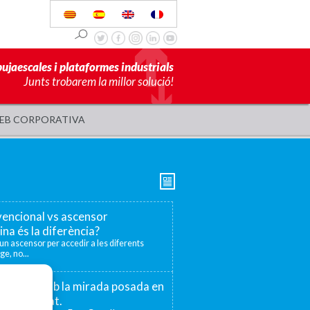
pujaescales i plataformes industrials
Junts trobarem la millor solució!
EB CORPORATIVA
encional vs ascensor
ina és la diferència?
r un ascensor per accedir a les diferents
ge, no...
 75 anys amb la mirada posada en
la proximitat.