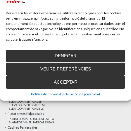
Recupera l’entrevista de TV Girona a Fran González,
gerent d’Enier. Aquest passat 17 de...
Per a oferir les millors experiències, utilitzem tecnologies com les cookies
per a emmagatzemar i/o accedir a la informació del dispositiu. El
consentiment d'aquestes tecnologies ens permetrà processar dades com el
MÉS NOTÍCIES
comportament de navegació o les identificacions úniques en aquest lloc. No
consentir o retirar el consentiment, pot afectar negativament unes certes
característiques i funcions.
Realitzacions recents
Clients satisfets
DENEGAR
Finançament a mida
Avis Legal
VEURE PREFERÈNCIES
Projecte cofinançat pel Fons Europeu de Desenvolupament Regional
Ascensors Unifamiliars
ACCEPTAR
ELEVADOR UNIFAMILIAR EHP 05
ASCENSOR UNIFAMILIAR EH 09
ASCENSOR UNIFAMILIAR EHS 17
Política de cookies
Declaración de privacidad
Elevadors Verticals
ELEVADOR VERTICAL ENI
ELEVADOR VERTICAL BLM
ELEVADOR VERTICAL BLE
Plataformes Pujaescales
PLATAFORMA PUJAESCALES HL6
PLATAFORMA PUJAESCALES EA9
Cadires Pujaescales