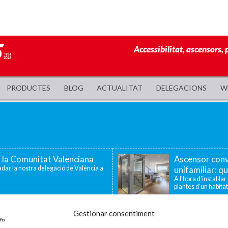
Accessibilitat, ascensors, 
PRODUCTES
BLOG
ACTUALITAT
DELEGACIONS
W
a la Comunitat Valenciana
Ascensor conv
dar la nostra delegació de València a
unifamiliar: qu
A l’hora d’instal·la
plantes d’un habitat
 famílies amb fills o
Enier celebra
Gestionar consentiment
tat
la innovació i 