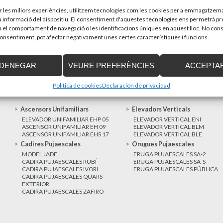
sones amb discapacitat que estiguin...
Recupera l’entrevi
d’Enier. Aquest pass
ir les millors experiències, utilitzem tecnologies com les cookies per a emmagatzema
la informació del dispositiu. El consentiment d'aquestes tecnologies ens permetrà p
el comportament de navegació o les identificacions úniques en aquest lloc. No cons
MÉS NOTÍCIES
 consentiment, pot afectar negativament unes certes característiques i funcions.
DENEGAR
VEURE PREFERÈNCIES
ACCEPTA
Política de cookies
Declaración de privacidad
Ascensors Unifamiliars
Elevadors Verticals
ELEVADOR UNIFAMILIAR EHP 05
ELEVADOR VERTICAL ENI
ASCENSOR UNIFAMILIAR EH 09
ELEVADOR VERTICAL BLM
ASCENSOR UNIFAMILIAR EHS 17
ELEVADOR VERTICAL BLE
Cadires Pujaescales
Orugues Pujaescales
MODEL JADE
ERUGA PUJAESCALES SA-2
CADIRA PUJAESCALES RUBÍ
ERUGA PUJAESCALES SA-S
CADIRA PUJAESCALES IVORI
ERUGA PUJAESCALES PÚBLICA
CADIRA PUJAESCALES QUARS
EXTERIOR
CADIRA PUJAESCALES ZAFIRO