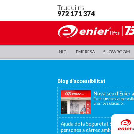
Truqui'ns
972 171 374
INICI
EMPRESA
SHOWROOM
Blog d'accessibilitat
Nova seu d’Enier 
Fa uns mesos vam traslla
una nova ubicació...
Ajuda de la Seguretat Social per a
persones a càrrec amb discapaci