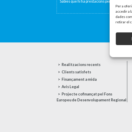
Sabies que hi ha prestacions per fill o per per
Per a ofer
accedir a 
dades com 
retirar el
Realitzacions recents
Clients satisfets
Finançament a mida
Avis Legal
Projecte cofinançat pel Fons
Europeu de Desenvolupament Regional