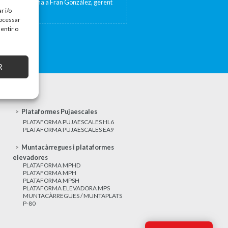
sta de TV Girona a Fran González, gerent
at 17 de...
r i/o
rocessar
entir o
R
Plataformes Pujaescales
PLATAFORMA PUJAESCALES HL6
PLATAFORMA PUJAESCALES EA9
Muntacàrregues i plataformes
elevadores
PLATAFORMA MPHD
PLATAFORMA MPH
PLATAFORMA MPSH
PLATAFORMA ELEVADORA MPS
MUNTACÀRREGUES / MUNTAPLATS
P-80