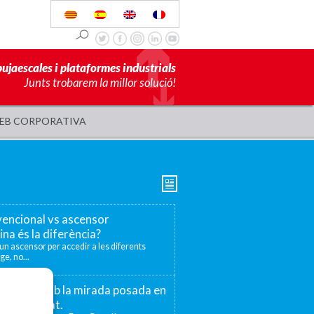
pujaescales i plataformes industrials
Junts trobarem la millor solució!
EB CORPORATIVA
encional vs ascensor
ina és la diferència?
r un ascensor per accedir a les diferents
ge, no...
 75 anys amb la mirada posada en
la proximitat.