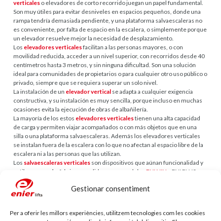
verticales
o elevadores de corto recorrido juegan un papel fundamental.
Son muy útiles para evitar desniveles en espacios pequeños, donde una
rampa tendría demasiada pendiente, y una plataforma salvaescaleras no
es conveniente, por falta de espacio en la escalera, o simplemente porque
un elevador resuelve mejor la necesidad de desplazamiento.
Los
elevadores verticales
facilitan a las personas mayores, o con
movilidad reducida, acceder a un nivel superior, con recorridos desde 40
centímetros hasta 3 metros, y sin ninguna dificultad. Son una solución
ideal para comunidades de propietarios o para cualquier otro uso público o
privado, siempre que se requiera superar un solo nivel.
La instalación de un
elevador vertical
se adapta a cualquier exigencia
constructiva, y su instalación es muy sencilla, porque incluso en muchas
ocasiones evita la ejecución de obras de albañilería.
La mayoría de los estos
elevadores verticales
tienen una alta capacidad
de carga y permiten viajar acompañados o con más objetos que en una
silla o una plataforma salvaescaleras. Además los elevadores verticales
se instalan fuera de la escalera con lo que no afectan al espacio libre de la
escalera ni a las personas que las utilizan.
Los
salvaescaleras verticales
son dispositivos que aúnan funcionalidad y
estilo, y que
enier
fabrica a medida en sus modelos
ENI NIN
y ENI PLUS,
con lo que se ajustan al espacio, necesidades y al diseño que se requiera.
Gestionar consentiment
Deja tu comentario
L'adreça electrònica no es publicarà.
Els camps necessaris estan marcats
Per a oferir les millors experiències, utilitzem tecnologies com les cookies
amb
*