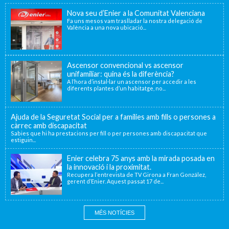
Nova seu d’Enier a la Comunitat Valenciana
Fa uns mesos vam traslladar la nostra delegació de
València a una nova ubicació...
Ascensor convencional vs ascensor
unifamiliar: quina és la diferència?
A l’hora d’instal·lar un ascensor per accedir a les
diferents plantes d’un habitatge, no...
Ajuda de la Seguretat Social per a famílies amb fills o persones a
càrrec amb discapacitat
Sabies que hi ha prestacions per fill o per persones amb discapacitat que
estiguin...
Enier celebra 75 anys amb la mirada posada en
la innovació i la proximitat.
Recupera l’entrevista de TV Girona a Fran González,
gerent d’Enier. Aquest passat 17 de...
MÉS NOTÍCIES