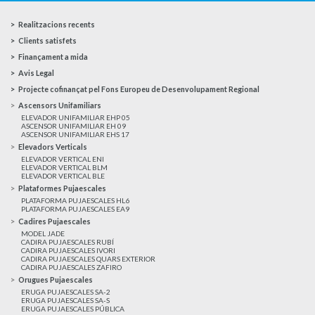
Realitzacions recents
Clients satisfets
Finançament a mida
Avis Legal
Projecte cofinançat pel Fons Europeu de Desenvolupament Regional
Ascensors Unifamiliars
ELEVADOR UNIFAMILIAR EHP 05
ASCENSOR UNIFAMILIAR EH 09
ASCENSOR UNIFAMILIAR EHS 17
Elevadors Verticals
ELEVADOR VERTICAL ENI
ELEVADOR VERTICAL BLM
ELEVADOR VERTICAL BLE
Plataformes Pujaescales
PLATAFORMA PUJAESCALES HL6
PLATAFORMA PUJAESCALES EA9
Cadires Pujaescales
MODEL JADE
CADIRA PUJAESCALES RUBÍ
CADIRA PUJAESCALES IVORI
CADIRA PUJAESCALES QUARS EXTERIOR
CADIRA PUJAESCALES ZAFIRO
Orugues Pujaescales
ERUGA PUJAESCALES SA-2
ERUGA PUJAESCALES SA-S
ERUGA PUJAESCALES PÚBLICA