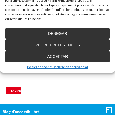
per a emmagatzemar i/o accedir a la informació del dispositiu. El
consentiment d'aquestes tecnologies ens permetrà processar dades com el
comportament de navegació o les identificacions úniques en aquest lloc. No
Comentario
consentir o retirar el consentiment, pot afectar negativament unes certes
característiques i funcions.
DENEGAR
VEURE PREFERÈNCIES
Nom
*
Adreça electrònica
*
ACCEPTAR
Lloc web
Política de cookies
Declaración de privacidad
Blog d'accessibilitat