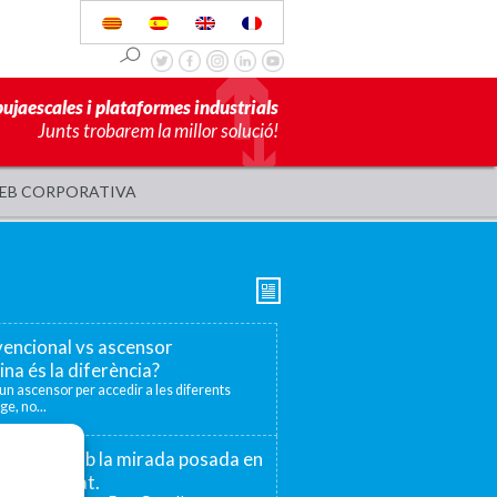
pujaescales i plataformes industrials
Junts trobarem la millor solució!
EB CORPORATIVA
encional vs ascensor
ina és la diferència?
r un ascensor per accedir a les diferents
ge, no...
 75 anys amb la mirada posada en
la proximitat.