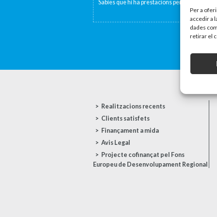
Sabies que hi ha prestacions per fill o per per
Per a ofer
accedir a 
dades com 
retirar el
Realitzacions recents
Clients satisfets
Finançament a mida
Avis Legal
Projecte cofinançat pel Fons
Europeu de Desenvolupament Regional