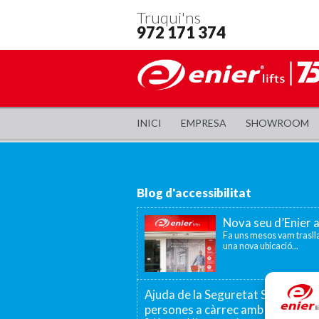
Truqui'ns
972 171 374
INICI
EMPRESA
SHOWROOM
Blog d'accessibilitat
Nova seu d’Enier 
Fa uns mesos vam traslla
una nova ubicació...
Ajuda de la Seguretat Social per a
persones a càrrec amb discapaci