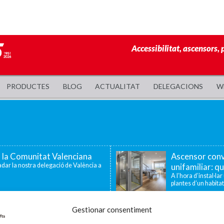
Accessibilitat, ascensors, 
PRODUCTES
BLOG
ACTUALITAT
DELEGACIONS
W
a la Comunitat Valenciana
Ascensor conv
dar la nostra delegació de València a
unifamiliar: qu
A l’hora d’instal·la
plantes d’un habitat
 famílies amb fills o
Enier celebra
Gestionar consentiment
tat
la innovació i 