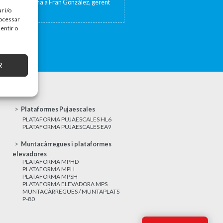
sta de TV Girona a Fran González, gerent
at 17 de...
r i/o
rocessar
entir o
R
Plataformes Pujaescales
PLATAFORMA PUJAESCALES HL6
PLATAFORMA PUJAESCALES EA9
Muntacàrregues i plataformes
elevadores
PLATAFORMA MPHD
PLATAFORMA MPH
PLATAFORMA MPSH
PLATAFORMA ELEVADORA MPS
MUNTACÀRREGUES / MUNTAPLATS
P-80