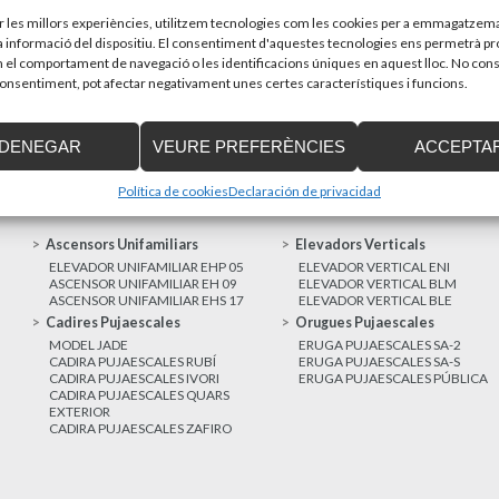
sones amb discapacitat que estiguin...
Recupera l’entrevi
d’Enier. Aquest pass
ir les millors experiències, utilitzem tecnologies com les cookies per a emmagatzema
la informació del dispositiu. El consentiment d'aquestes tecnologies ens permetrà p
el comportament de navegació o les identificacions úniques en aquest lloc. No cons
MÉS NOTÍCIES
 consentiment, pot afectar negativament unes certes característiques i funcions.
DENEGAR
VEURE PREFERÈNCIES
ACCEPTA
Política de cookies
Declaración de privacidad
Ascensors Unifamiliars
Elevadors Verticals
ELEVADOR UNIFAMILIAR EHP 05
ELEVADOR VERTICAL ENI
ASCENSOR UNIFAMILIAR EH 09
ELEVADOR VERTICAL BLM
ASCENSOR UNIFAMILIAR EHS 17
ELEVADOR VERTICAL BLE
Cadires Pujaescales
Orugues Pujaescales
MODEL JADE
ERUGA PUJAESCALES SA-2
CADIRA PUJAESCALES RUBÍ
ERUGA PUJAESCALES SA-S
CADIRA PUJAESCALES IVORI
ERUGA PUJAESCALES PÚBLICA
CADIRA PUJAESCALES QUARS
EXTERIOR
CADIRA PUJAESCALES ZAFIRO