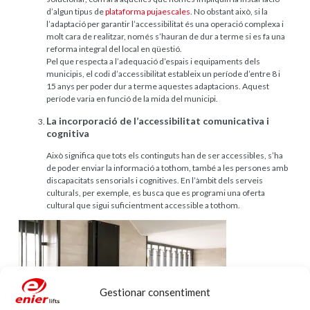
d’algun tipus de
plataforma pujaescales
. No obstant això, si la
l’adaptació per garantir l’accessibilitat és una operació complexa i
molt cara de realitzar, només s’hauran de dur a terme si es fa una
reforma integral del local en qüestió.
Pel que respecta a l’adequació d’espais i equipaments dels
municipis, el codi d’accessibilitat estableix un període d’entre 8 i
15 anys per poder dur a terme aquestes adaptacions. Aquest
període varia en funció de la mida del municipi.
La incorporació de l’accessibilitat comunicativa i
cognitiva
Això significa que tots els continguts han de ser accessibles, s’ha
de poder enviar la informació a tothom, també a les persones amb
discapacitats sensorials i cognitives. En l’àmbit dels serveis
culturals, per exemple, es busca que es programi una oferta
cultural que sigui suficientment accessible a tothom.
Gestionar consentiment