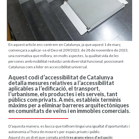
En aquest article ens centrem en Catalunya, ja que aquest 1 de març
començarà a aplicar-se el Decret 209/2023, de 28 de novembre de 2023,
una normativa que millora, en molts aspectes, la qualitat vida de les
persones amb mobilitat reduïda i amb diversitat funcional, posicionant
Catalunya com a líder en accessibilitat universal.
Aquest codi d’accessibilitat de Catalunya
detalla mesures relatives a l’accessibilitat
aplicables a l’edificació, el transport,
l’urbanisme, els productes i els serveis, tant
públics com privats. A més, estableix terminis
màxims per a eliminar barreres arquitectòniques
en comunitats de veïns i en immobles comercials
.
D’aquesta manera, es busca que tothom tingui una igualtat d’oportunitats i
autonomia a l’hora de moure’s per espais privats i públic.
Aquest és un dret que compta amb
tres grans eixos d’actuació: