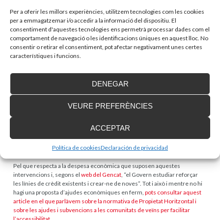
Per a oferir les millors experiències, utilitzem tecnologies com les cookies
per a emmagatzemar i/o accedir a la informació del dispositiu. El
consentiment d'aquestes tecnologies ens permetrà processar dades com el
comportament de navegació o les identificacions úniques en aquest lloc. No
consentir o retirar el consentiment, pot afectar negativament unes certes
característiques i funcions.
DENEGAR
Creació d’un distintiu per valorar la qualitat en l’accessibilitat
VEURE PREFERÈNCIES
Amb aquest nou codi d’accessibilitat de Catalunya, s’ha creat també un
distintiu que avaluar qualitat en accessibilitat d’aquells establiments,
ACCEPTAR
espais o municipis que duen a terme accions per garantir l’accessibilitat.
Política de cookies
Declaración de privacidad
Ajudes econòmiques
Pel que respecta a la despesa econòmica que suposen aquestes
intervencions i, segons el
web del Gencat
, “el Govern estudiar reforçar
les línies de crèdit existents i crear-ne de noves”. Tot i això i mentre no hi
hagi una proposta d’ajudes econòmiques en ferm,
pots consultar aquest
article en el que parlàvem sobre la normativa de Propietat Horitzontal i
sobre les ajudes i subvencions a les comunitats de veïns per facilitar
l’accessibilitat
.