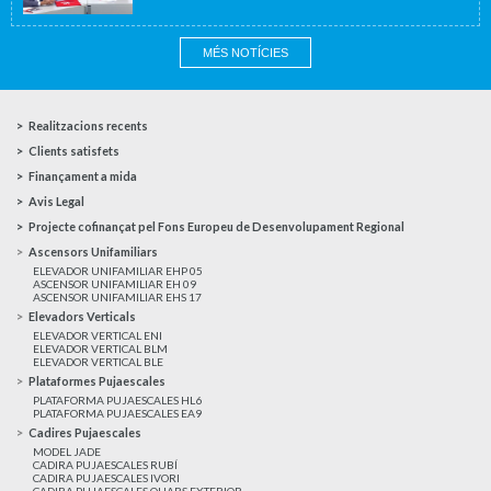
MÉS NOTÍCIES
Realitzacions recents
Clients satisfets
Finançament a mida
Avis Legal
Projecte cofinançat pel Fons Europeu de Desenvolupament Regional
Ascensors Unifamiliars
ELEVADOR UNIFAMILIAR EHP 05
ASCENSOR UNIFAMILIAR EH 09
ASCENSOR UNIFAMILIAR EHS 17
Elevadors Verticals
ELEVADOR VERTICAL ENI
ELEVADOR VERTICAL BLM
ELEVADOR VERTICAL BLE
Plataformes Pujaescales
PLATAFORMA PUJAESCALES HL6
PLATAFORMA PUJAESCALES EA9
Cadires Pujaescales
MODEL JADE
CADIRA PUJAESCALES RUBÍ
CADIRA PUJAESCALES IVORI