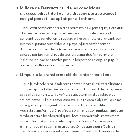
Millora de l’estructura i de les condicions
d’accessibilitat de tot nou disseny perquè aquest
estigui pensat i adaptat per a tothom.
El nou codi complementa altres normatives vigents que ja van dur
a terme millores en espais urbans i en mitjans de transport,
centrant-se sobretot en la regulació d’espais naturals, creant, per
exemple, punts accessibles a la platja. Ajusta també temes
d’infraestructura urbana (com ubicar al mateix nivell vorera i
calçada per facilitar el pas de tots els vianants). A més, pretén
incloure indicacions tàctics perquè les persones cegues puguin
ubicar-se millor en un entorn urbà.
L’impuls a la transformació de l’entorn existent
El que ja existeix, s’ha d’adaptar. I per fer-ho real, cal establir dates
límit per aplicar la llei. Així doncs, a partir d’aquest 1 de març i en el
cas de les comunitats de veïns, aquest termini d’adaptació es
situarà entre l’1 i els 3 anys, aspecte que té com a objectiu que no
es segueixin prolongant les situacions d’inaccessibilitat.
Aquesta transformació no afecta solament a comunitats, sinó que
també afecta a les vies públiques, locals comercials, restaurants,
espais d’oci… Aquests també disposen d’entre 1 i 3 anys per
eliminar aquelles barreres arquitectònics que siguin fàcils de
solucionar, com ara aquelles que només impliquin la instal·lació