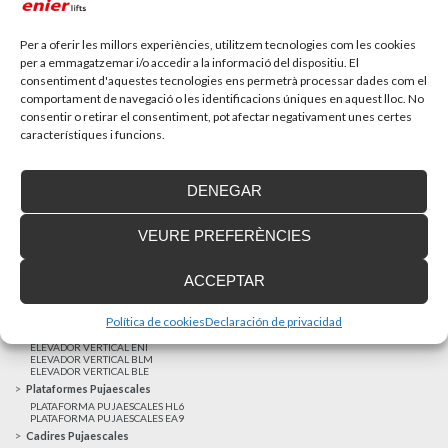
Recupera l’entrevista de TV Girona a Fran González,
gerent d’Enier. Aquest passat 17 de...
Per a oferir les millors experiències, utilitzem tecnologies com les cookies
per a emmagatzemar i/o accedir a la informació del dispositiu. El
consentiment d'aquestes tecnologies ens permetrà processar dades com el
MÉS NOTÍCIES
comportament de navegació o les identificacions úniques en aquest lloc. No
consentir o retirar el consentiment, pot afectar negativament unes certes
característiques i funcions.
Realitzacions recents
Clients satisfets
DENEGAR
Finançament a mida
Avis Legal
VEURE PREFERÈNCIES
Projecte cofinançat pel Fons Europeu de Desenvolupament Regional
Ascensors Unifamiliars
ACCEPTAR
ELEVADOR UNIFAMILIAR EHP 05
ASCENSOR UNIFAMILIAR EH 09
ASCENSOR UNIFAMILIAR EHS 17
Política de cookies
Declaración de privacidad
Elevadors Verticals
ELEVADOR VERTICAL ENI
ELEVADOR VERTICAL BLM
ELEVADOR VERTICAL BLE
Plataformes Pujaescales
PLATAFORMA PUJAESCALES HL6
PLATAFORMA PUJAESCALES EA9
Cadires Pujaescales