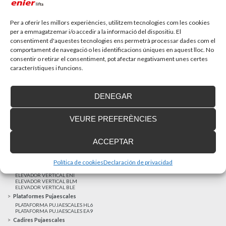
Recupera l’entrevista de TV Girona a Fran González,
gerent d’Enier. Aquest passat 17 de...
Per a oferir les millors experiències, utilitzem tecnologies com les cookies
per a emmagatzemar i/o accedir a la informació del dispositiu. El
consentiment d'aquestes tecnologies ens permetrà processar dades com el
MÉS NOTÍCIES
comportament de navegació o les identificacions úniques en aquest lloc. No
consentir o retirar el consentiment, pot afectar negativament unes certes
característiques i funcions.
Realitzacions recents
Clients satisfets
DENEGAR
Finançament a mida
Avis Legal
VEURE PREFERÈNCIES
Projecte cofinançat pel Fons Europeu de Desenvolupament Regional
Ascensors Unifamiliars
ACCEPTAR
ELEVADOR UNIFAMILIAR EHP 05
ASCENSOR UNIFAMILIAR EH 09
ASCENSOR UNIFAMILIAR EHS 17
Política de cookies
Declaración de privacidad
Elevadors Verticals
ELEVADOR VERTICAL ENI
ELEVADOR VERTICAL BLM
ELEVADOR VERTICAL BLE
Plataformes Pujaescales
PLATAFORMA PUJAESCALES HL6
PLATAFORMA PUJAESCALES EA9
Cadires Pujaescales