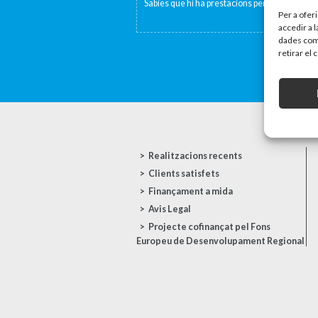
Sabies que hi ha prestacions per fill o per per
Per a ofer
accedir a 
dades com 
retirar el
Realitzacions recents
Clients satisfets
Finançament a mida
Avis Legal
Projecte cofinançat pel Fons
Europeu de Desenvolupament Regional