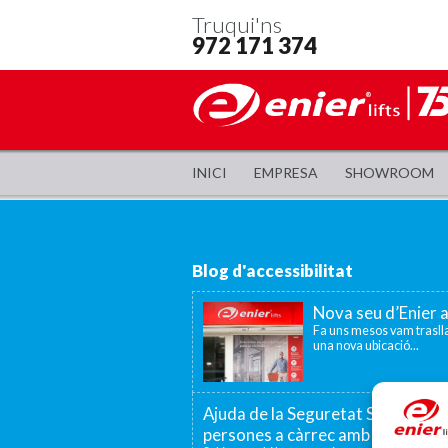
Truqui'ns
972 171 374
INICI
EMPRESA
SHOWROOM
Blog d'accessibilitat
Nova seu d’Enier 
Fa uns mesos vam traslla
una nova ubicació...
Ajuda de la Seguretat Social per a
persones a càrrec amb discapaci