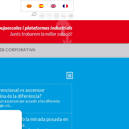
pujaescales i plataformes industrials
Junts trobarem la millor solució!
EB CORPORATIVA
encional vs ascensor
ina és la diferència?
r un ascensor per accedir a les diferents
ge, no...
 75 anys amb la mirada posada en
la proximitat.