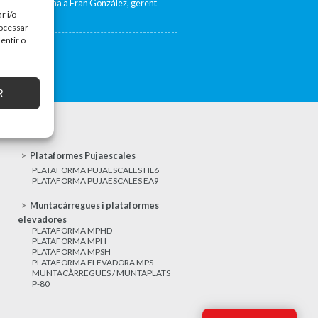
sta de TV Girona a Fran González, gerent
at 17 de...
r i/o
rocessar
entir o
R
Plataformes Pujaescales
PLATAFORMA PUJAESCALES HL6
PLATAFORMA PUJAESCALES EA9
Muntacàrregues i plataformes
elevadores
PLATAFORMA MPHD
PLATAFORMA MPH
PLATAFORMA MPSH
PLATAFORMA ELEVADORA MPS
MUNTACÀRREGUES / MUNTAPLATS
P-80