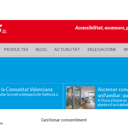
Accessibilitat, ascensors, 
PRODUCTES
BLOG
ACTUALITAT
DELEGACIONS
W
a la Comunitat Valenciana
Ascensor conv
dar la nostra delegació de València a
unifamiliar: qu
A l’hora d’instal·la
plantes d’un habitat
 famílies amb fills o
Enier celebra
Gestionar consentiment
tat
la innovació i 