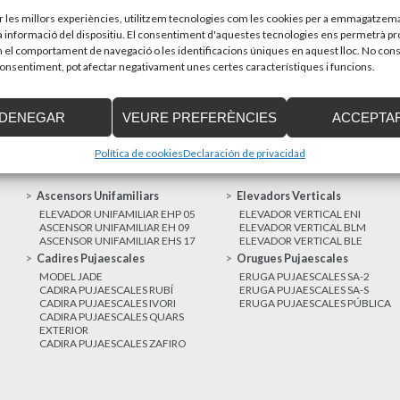
sones amb discapacitat que estiguin...
Recupera l’entrevi
d’Enier. Aquest pass
ir les millors experiències, utilitzem tecnologies com les cookies per a emmagatzema
la informació del dispositiu. El consentiment d'aquestes tecnologies ens permetrà p
el comportament de navegació o les identificacions úniques en aquest lloc. No cons
MÉS NOTÍCIES
 consentiment, pot afectar negativament unes certes característiques i funcions.
DENEGAR
VEURE PREFERÈNCIES
ACCEPTA
Política de cookies
Declaración de privacidad
Ascensors Unifamiliars
Elevadors Verticals
ELEVADOR UNIFAMILIAR EHP 05
ELEVADOR VERTICAL ENI
ASCENSOR UNIFAMILIAR EH 09
ELEVADOR VERTICAL BLM
ASCENSOR UNIFAMILIAR EHS 17
ELEVADOR VERTICAL BLE
Cadires Pujaescales
Orugues Pujaescales
MODEL JADE
ERUGA PUJAESCALES SA-2
CADIRA PUJAESCALES RUBÍ
ERUGA PUJAESCALES SA-S
CADIRA PUJAESCALES IVORI
ERUGA PUJAESCALES PÚBLICA
CADIRA PUJAESCALES QUARS
EXTERIOR
CADIRA PUJAESCALES ZAFIRO