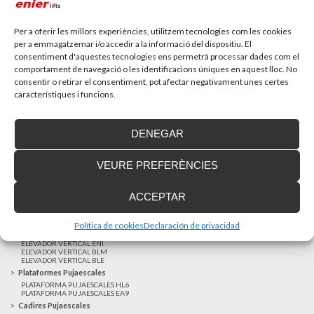
Recupera l’entrevista de TV Girona a Fran González,
gerent d’Enier. Aquest passat 17 de...
Per a oferir les millors experiències, utilitzem tecnologies com les cookies
per a emmagatzemar i/o accedir a la informació del dispositiu. El
consentiment d'aquestes tecnologies ens permetrà processar dades com el
MÉS NOTÍCIES
comportament de navegació o les identificacions úniques en aquest lloc. No
consentir o retirar el consentiment, pot afectar negativament unes certes
característiques i funcions.
Realitzacions recents
Clients satisfets
DENEGAR
Finançament a mida
Avis Legal
VEURE PREFERÈNCIES
Projecte cofinançat pel Fons Europeu de Desenvolupament Regional
Ascensors Unifamiliars
ACCEPTAR
ELEVADOR UNIFAMILIAR EHP 05
ASCENSOR UNIFAMILIAR EH 09
ASCENSOR UNIFAMILIAR EHS 17
Política de cookies
Declaración de privacidad
Elevadors Verticals
ELEVADOR VERTICAL ENI
ELEVADOR VERTICAL BLM
ELEVADOR VERTICAL BLE
Plataformes Pujaescales
PLATAFORMA PUJAESCALES HL6
PLATAFORMA PUJAESCALES EA9
Cadires Pujaescales