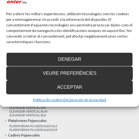
Recupera l’entrevista de TV Girona a Fran González,
gerent d’Enier. Aquest passat 17 de...
Per a oferir les millors experiències, utilitzem tecnologies com les cookies
per a emmagatzemar i/o accedir a la informació del dispositiu. El
consentiment d'aquestes tecnologies ens permetrà processar dades com el
MÉS NOTÍCIES
comportament de navegació o les identificacions úniques en aquest lloc. No
consentir o retirar el consentiment, pot afectar negativament unes certes
característiques i funcions.
Realitzacions recents
Clients satisfets
DENEGAR
Finançament a mida
Avis Legal
VEURE PREFERÈNCIES
Projecte cofinançat pel Fons Europeu de Desenvolupament Regional
Ascensors Unifamiliars
ACCEPTAR
ELEVADOR UNIFAMILIAR EHP 05
ASCENSOR UNIFAMILIAR EH 09
ASCENSOR UNIFAMILIAR EHS 17
Política de cookies
Declaración de privacidad
Elevadors Verticals
ELEVADOR VERTICAL ENI
ELEVADOR VERTICAL BLM
ELEVADOR VERTICAL BLE
Plataformes Pujaescales
PLATAFORMA PUJAESCALES HL6
PLATAFORMA PUJAESCALES EA9
Cadires Pujaescales