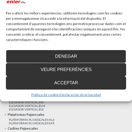
Recupera l’entrevista de TV Girona a Fran González,
gerent d’Enier. Aquest passat 17 de...
Per a oferir les millors experiències, utilitzem tecnologies com les cookies
per a emmagatzemar i/o accedir a la informació del dispositiu. El
consentiment d'aquestes tecnologies ens permetrà processar dades com el
MÉS NOTÍCIES
comportament de navegació o les identificacions úniques en aquest lloc. No
consentir o retirar el consentiment, pot afectar negativament unes certes
característiques i funcions.
Realitzacions recents
Clients satisfets
DENEGAR
Finançament a mida
Avis Legal
VEURE PREFERÈNCIES
Projecte cofinançat pel Fons Europeu de Desenvolupament Regional
Ascensors Unifamiliars
ACCEPTAR
ELEVADOR UNIFAMILIAR EHP 05
ASCENSOR UNIFAMILIAR EH 09
ASCENSOR UNIFAMILIAR EHS 17
Política de cookies
Declaración de privacidad
Elevadors Verticals
ELEVADOR VERTICAL ENI
ELEVADOR VERTICAL BLM
ELEVADOR VERTICAL BLE
Plataformes Pujaescales
PLATAFORMA PUJAESCALES HL6
PLATAFORMA PUJAESCALES EA9
Cadires Pujaescales