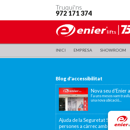
Truqui'ns
972 171 374
INICI
EMPRESA
SHOWROOM
Blog d'accessibilitat
Nova seu d’Enier 
Fa uns mesos vam traslla
una nova ubicació...
Ajuda de la Seguretat Social per a
persones a càrrec amb discapaci