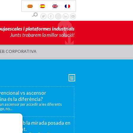
pujaescales i plataformes industrials
Junts trobarem la millor solució!
EB CORPORATIVA
encional vs ascensor
ina és la diferència?
r un ascensor per accedir a les diferents
ge, no...
 75 anys amb la mirada posada en
la proximitat.