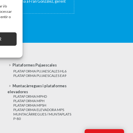
sta de TV Girona a Fran González, gerent
at 17 de...
r i/o
rocessar
entir o
R
Plataformes Pujaescales
PLATAFORMA PUJAESCALES HL6
PLATAFORMA PUJAESCALES EA9
Muntacàrregues i plataformes
elevadores
PLATAFORMA MPHD
PLATAFORMA MPH
PLATAFORMA MPSH
PLATAFORMA ELEVADORA MPS
MUNTACÀRREGUES / MUNTAPLATS
P-80