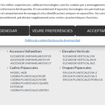
sones amb discapacitat que estiguin...
Recupera l’entrevi
d’Enier. Aquest pass
ir les millors experiències, utilitzem tecnologies com les cookies per a emmagatzema
la informació del dispositiu. El consentiment d'aquestes tecnologies ens permetrà p
el comportament de navegació o les identificacions úniques en aquest lloc. No cons
MÉS NOTÍCIES
 consentiment, pot afectar negativament unes certes característiques i funcions.
DENEGAR
VEURE PREFERÈNCIES
ACCEPTA
Política de cookies
Declaración de privacidad
Ascensors Unifamiliars
Elevadors Verticals
ELEVADOR UNIFAMILIAR EHP 05
ELEVADOR VERTICAL ENI
ASCENSOR UNIFAMILIAR EH 09
ELEVADOR VERTICAL BLM
ASCENSOR UNIFAMILIAR EHS 17
ELEVADOR VERTICAL BLE
Cadires Pujaescales
Orugues Pujaescales
MODEL JADE
ERUGA PUJAESCALES SA-2
CADIRA PUJAESCALES RUBÍ
ERUGA PUJAESCALES SA-S
CADIRA PUJAESCALES IVORI
ERUGA PUJAESCALES PÚBLICA
CADIRA PUJAESCALES QUARS
EXTERIOR
CADIRA PUJAESCALES ZAFIRO