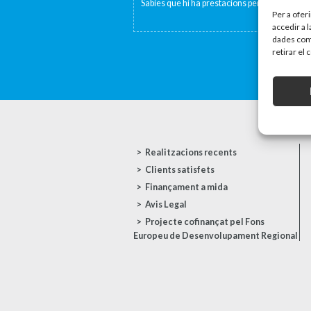
Sabies que hi ha prestacions per fill o per per
Per a ofer
accedir a 
dades com 
retirar el
Realitzacions recents
Clients satisfets
Finançament a mida
Avis Legal
Projecte cofinançat pel Fons
Europeu de Desenvolupament Regional