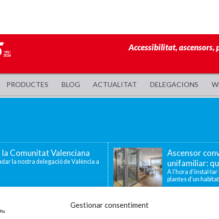
Accessibilitat, ascensors, 
PRODUCTES
BLOG
ACTUALITAT
DELEGACIONS
W
a la Comunitat Valenciana
Ascensor conv
dar la nostra delegació de València a
unifamiliar: qu
A l’hora d’instal·la
plantes d’un habitat
 famílies amb fills o
Enier celebra
Gestionar consentiment
tat
la innovació i 