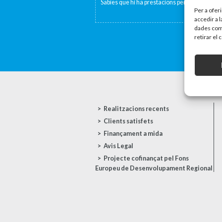
Sabies que hi ha prestacions per fill o per per
Per a ofer
accedir a 
dades com 
retirar el
Realitzacions recents
Clients satisfets
Finançament a mida
Avis Legal
Projecte cofinançat pel Fons
Europeu de Desenvolupament Regional