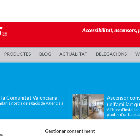
Accessibilitat, ascensors, 
PRODUCTES
BLOG
ACTUALITAT
DELEGACIONS
W
a la Comunitat Valenciana
Ascensor conv
dar la nostra delegació de València a
unifamiliar: qu
A l’hora d’instal·la
plantes d’un habitat
 famílies amb fills o
Enier celebra
Gestionar consentiment
tat
la innovació i 