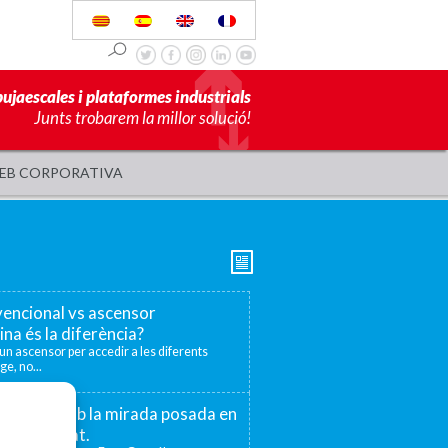
pujaescales i plataformes industrials
Junts trobarem la millor solució!
EB CORPORATIVA
encional vs ascensor
ina és la diferència?
r un ascensor per accedir a les diferents
ge, no...
 75 anys amb la mirada posada en
la proximitat.