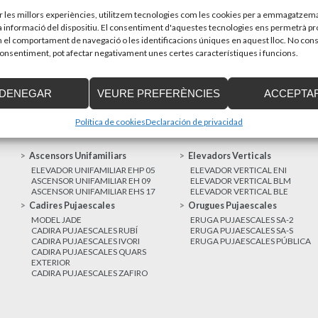
sones amb discapacitat que estiguin...
Recupera l’entrevi
d’Enier. Aquest pass
ir les millors experiències, utilitzem tecnologies com les cookies per a emmagatzema
la informació del dispositiu. El consentiment d'aquestes tecnologies ens permetrà p
el comportament de navegació o les identificacions úniques en aquest lloc. No cons
MÉS NOTÍCIES
 consentiment, pot afectar negativament unes certes característiques i funcions.
DENEGAR
VEURE PREFERÈNCIES
ACCEPTA
Política de cookies
Declaración de privacidad
Ascensors Unifamiliars
Elevadors Verticals
ELEVADOR UNIFAMILIAR EHP 05
ELEVADOR VERTICAL ENI
ASCENSOR UNIFAMILIAR EH 09
ELEVADOR VERTICAL BLM
ASCENSOR UNIFAMILIAR EHS 17
ELEVADOR VERTICAL BLE
Cadires Pujaescales
Orugues Pujaescales
MODEL JADE
ERUGA PUJAESCALES SA-2
CADIRA PUJAESCALES RUBÍ
ERUGA PUJAESCALES SA-S
CADIRA PUJAESCALES IVORI
ERUGA PUJAESCALES PÚBLICA
CADIRA PUJAESCALES QUARS
EXTERIOR
CADIRA PUJAESCALES ZAFIRO