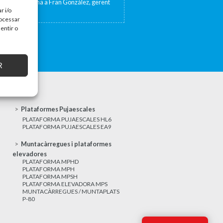
sta de TV Girona a Fran González, gerent
at 17 de...
r i/o
rocessar
entir o
R
Plataformes Pujaescales
PLATAFORMA PUJAESCALES HL6
PLATAFORMA PUJAESCALES EA9
Muntacàrregues i plataformes
elevadores
PLATAFORMA MPHD
PLATAFORMA MPH
PLATAFORMA MPSH
PLATAFORMA ELEVADORA MPS
MUNTACÀRREGUES / MUNTAPLATS
P-80