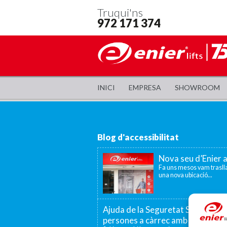
Truqui'ns
972 171 374
INICI
EMPRESA
SHOWROOM
Blog d'accessibilitat
Nova seu d’Enier 
Fa uns mesos vam traslla
una nova ubicació...
Ajuda de la Seguretat Social per a
persones a càrrec amb discapaci