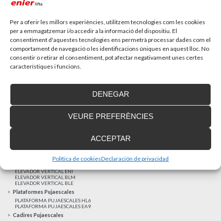
Recupera l’entrevista de TV Girona a Fran González,
gerent d’Enier. Aquest passat 17 de...
Per a oferir les millors experiències, utilitzem tecnologies com les cookies
per a emmagatzemar i/o accedir a la informació del dispositiu. El
consentiment d'aquestes tecnologies ens permetrà processar dades com el
MÉS NOTÍCIES
comportament de navegació o les identificacions úniques en aquest lloc. No
consentir o retirar el consentiment, pot afectar negativament unes certes
característiques i funcions.
Realitzacions recents
Clients satisfets
DENEGAR
Finançament a mida
Avis Legal
VEURE PREFERÈNCIES
Projecte cofinançat pel Fons Europeu de Desenvolupament Regional
Ascensors Unifamiliars
ACCEPTAR
ELEVADOR UNIFAMILIAR EHP 05
ASCENSOR UNIFAMILIAR EH 09
ASCENSOR UNIFAMILIAR EHS 17
Política de cookies
Declaración de privacidad
Elevadors Verticals
ELEVADOR VERTICAL ENI
ELEVADOR VERTICAL BLM
ELEVADOR VERTICAL BLE
Plataformes Pujaescales
PLATAFORMA PUJAESCALES HL6
PLATAFORMA PUJAESCALES EA9
Cadires Pujaescales