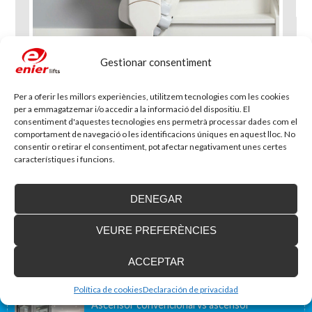
Gestionar consentiment
Per a oferir les millors experiències, utilitzem tecnologies com les cookies
per a emmagatzemar i/o accedir a la informació del dispositiu. El
consentiment d'aquestes tecnologies ens permetrà processar dades com el
comportament de navegació o les identificacions úniques en aquest lloc. No
consentir o retirar el consentiment, pot afectar negativament unes certes
característiques i funcions.
DENEGAR
Blog d'accessibilitat
VEURE PREFERÈNCIES
Nova seu d’Enier a la Comunitat Valenciana
Fa uns mesos vam traslladar la nostra delegació de
València a una nova ubicació...
ACCEPTAR
Política de cookies
Declaración de privacidad
Ascensor convencional vs ascensor