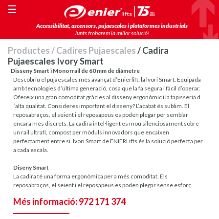
☰
Accessibilitat, ascensors, pujaescales i plataformes industrials
Junts trobarem la millor solució!
Productes
/
Cadires Pujaescales
/ Cadira
Pujaescales Ivory Smart
Disseny Smart i Monorrail de 60 mm de diàmetre
Descobriu el pujaescales més avançat d’Enierlift: la lvori Smart. Equipada
amb tecnologies d’última generació, cosa que la fa segura i fàcil d’operar.
Ofereix una gran comoditat gràcies al disseny ergonòmic i la tapisseria d
´alta qualitat. Consideres important el disseny? L’acabat és sublim. El
reposabraços, el seient i el reposapeus es poden plegar per semblar
encara més discrets. La cadira intel·ligent es mou silenciosament sobre
un rail ultrafí, compost per mòduls innovadors que encaixen
perfectament entre si. lvori Smart de ENIERLifts és la solució perfecta per
a cada escala.
Diseny Smart
La cadira té una forma ergonòmica per a més comoditat. Els
reposabraços, el seient i el reposapeus es poden plegar sense esforç.
Més informació: 972 171 374