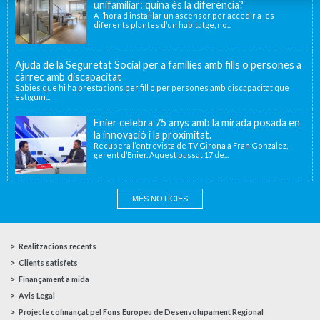
unifamiliar: quina és la diferència?
A l’hora d’instal·lar un ascensor per accedir a les
diferents plantes d’un habitatge, no...
Ajuda de la Seguretat Social per a famílies amb fills o persones a
càrrec amb discapacitat
Sabies que hi ha prestacions per fill o per persones amb discapacitat que
estiguin...
Enier celebra 75 anys amb la mirada posada en
la innovació i la proximitat.
Recupera l’entrevista de TV Girona a Fran González,
gerent d’Enier. Aquest passat 17 de...
MÉS NOTÍCIES
Realitzacions recents
Clients satisfets
Finançament a mida
Avis Legal
Projecte cofinançat pel Fons Europeu de Desenvolupament Regional