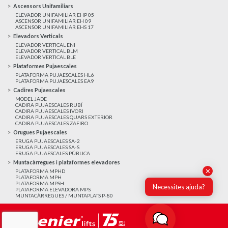
Ascensors Unifamiliars
ELEVADOR UNIFAMILIAR EHP 05
ASCENSOR UNIFAMILIAR EH 09
ASCENSOR UNIFAMILIAR EHS 17
Elevadors Verticals
ELEVADOR VERTICAL ENI
ELEVADOR VERTICAL BLM
ELEVADOR VERTICAL BLE
Plataformes Pujaescales
PLATAFORMA PUJAESCALES HL6
PLATAFORMA PUJAESCALES EA9
Cadires Pujaescales
MODEL JADE
CADIRA PUJAESCALES RUBÍ
CADIRA PUJAESCALES IVORI
CADIRA PUJAESCALES QUARS EXTERIOR
CADIRA PUJAESCALES ZAFIRO
Orugues Pujaescales
ERUGA PUJAESCALES SA-2
ERUGA PUJAESCALES SA-S
ERUGA PUJAESCALES PÚBLICA
Muntacàrregues i plataformes elevadores
✕
PLATAFORMA MPHD
PLATAFORMA MPH
PLATAFORMA MPSH
Necessites ajuda?
PLATAFORMA ELEVADORA MPS
MUNTACÀRREGUES / MUNTAPLATS P-80