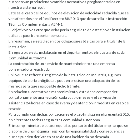
europeo van produciendo cambios normativos y reglamentarios en
nuestro sistema legal.
Este es el caso de los equipos de elevación de velocidad reducida que se
ven afectados por el Real Decreto 88/2013 que desarrolla la Instrucción
Técnica Complementaria AEM-1.
El objetivo no es otro que velar por la seguridad de este tipo de instalación
utilizada para transportar personas.
En resumen, se establecen dos obligaciones básicas para el titular de la
instalación:
El registro de esta instalación en el departamento de Industria de cada
Comunidad Autónoma.
La contratación de un servicio de mantenimiento a una empresa
conservadora registrada.
En lo que se refiere al registro de la instalación en Industria, algunos
equipos de cierta antigüedad pueden precisar una adaptación de los
mismos para que sea posible dicho trámite.
En relación al contrato de mantenimiento, éste debe comprender
obligatoriamente una revisión cada cuatro meses y el servicio de
asistencia 24 horas en caso de avería y de atención inmediata en caso de
rescate.
Para cumplir con dichas obligaciones el plazo finaliza en el presente 2015,
en diferentes fechas según cada comunidad autónoma.
El incumplimiento de estos requisitos por parte del titular implica que se
dispone de una máquina ilegal con la responsabilidad y consecuencias
que se pueden derivar en caso de una incidencia no deseada.