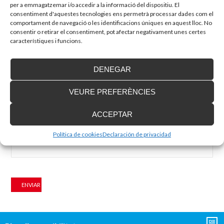
per a emmagatzemar i/o accedir a la informació del dispositiu. El
amb
*
consentiment d'aquestes tecnologies ens permetrà processar dades com el
comportament de navegació o les identificacions úniques en aquest lloc. No
Comentario
consentir o retirar el consentiment, pot afectar negativament unes certes
característiques i funcions.
DENEGAR
VEURE PREFERÈNCIES
Nom
*
Adreça electrònica
*
ACCEPTAR
Política de cookies
Declaración de privacidad
Lloc web