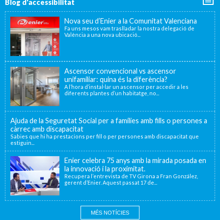
Blog d'accessibilitat
Nova seu d’Enier a la Comunitat Valenciana
Fa uns mesos vam traslladar la nostra delegació de
València a una nova ubicació...
Ascensor convencional vs ascensor
unifamiliar: quina és la diferència?
A l’hora d’instal·lar un ascensor per accedir a les
diferents plantes d’un habitatge, no...
Ajuda de la Seguretat Social per a famílies amb fills o persones a
càrrec amb discapacitat
Sabies que hi ha prestacions per fill o per persones amb discapacitat que
estiguin...
Enier celebra 75 anys amb la mirada posada en
la innovació i la proximitat.
Recupera l’entrevista de TV Girona a Fran González,
gerent d’Enier. Aquest passat 17 de...
MÉS NOTÍCIES