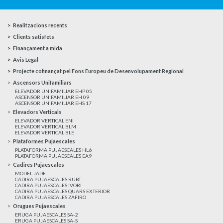
Realitzacions recents
Clients satisfets
Finançament a mida
Avis Legal
Projecte cofinançat pel Fons Europeu de Desenvolupament Regional
Ascensors Unifamiliars
ELEVADOR UNIFAMILIAR EHP 05
ASCENSOR UNIFAMILIAR EH 09
ASCENSOR UNIFAMILIAR EHS 17
Elevadors Verticals
ELEVADOR VERTICAL ENI
ELEVADOR VERTICAL BLM
ELEVADOR VERTICAL BLE
Plataformes Pujaescales
PLATAFORMA PUJAESCALES HL6
PLATAFORMA PUJAESCALES EA9
Cadires Pujaescales
MODEL JADE
CADIRA PUJAESCALES RUBÍ
CADIRA PUJAESCALES IVORI
CADIRA PUJAESCALES QUARS EXTERIOR
CADIRA PUJAESCALES ZAFIRO
Orugues Pujaescales
ERUGA PUJAESCALES SA-2
ERUGA PUJAESCALES SA-S