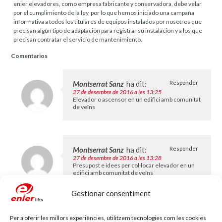
enier elevadores, como empresa fabricante y conservadora, debe velar
por el cumplimiento de la ley, por lo que hemos iniciado una campaña
informativa a todos los titulares de equipos instalados por nosotros que
precisan algún tipo de adaptación para registrar su instalación y a los que
precisan contratar el servicio de mantenimiento.
Comentarios
Montserrat Sanz
ha dit:
Responder
27 de desembre de 2016 a les 13:25
Elevador o ascensor en un edifici amb comunitat
de veïns
Montserrat Sanz
ha dit:
Responder
27 de desembre de 2016 a les 13:28
Presupost e idees per col·locar elevador en un
edifici amb comunitat de veïns
Gestionar consentiment
Deja tu comentario
Per a oferir les millors experiències, utilitzem tecnologies com les cookies
L'adreça electrònica no es publicarà.
Els camps necessaris estan marcats