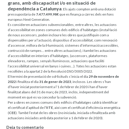
grans, amb discapacitat i/o en situació de
dependència a Catalunya
. Els ajuts compten amb una dotació
pressupostària de
7.477.499,98€
que es finança a càrrec dels en fons
europeus Next Generation.
Es consideren actuacions subvencionables, entre altres, les actuacions
d’accessibilitat en zones comunes dels edificis d’habitatges (instal·lació
de nous ascensors, poden incloure les obres que justifiquin com a
dispensables per a l’actuació, dispositius d’accessibilitat, com renovació
d’ascensor, millora de la il·luminació, sistemes d’informació accessibles,
contrucció de rampes… entre altres actuacions), i també les actuacions
d’accessibilitat en interiors d’habitatges, (ascensors, plataformes
elevadores, rampes, senyals lluminosos, actuacions que faciliti
l’accessibilitat universal en banys i cuines…). Totes les actuacions estan
recollides a la apartat 2 de la Resolució DSO/3005/2022.
El termini de presentació de sol·licituds s’inicia el dia
29 de novembre de
2022
i finalitza el dia
31 de gener de 2023
, inclosos. Les obres s’han
d’haver iniciat posteriorment a l’1 de febrer de 2020 i han d’haver
finalitzat abans del 31 de març de 2023, inclòs, indepenetment del
moment en què es va concedur la subvenció.
Per a obres en zones comuns dels edificis d’habitatges caldrà identificar
el certificat d’aptitud de l
‘IITE
, així com el certificat d’eficiència energètica
(
CEE
). També l’estat de les obres (no iniciada, iniciada o finalitzada amb
actuacions iniciades amb data posterior a 1 de febrer de 2020).
Deja tu comentario