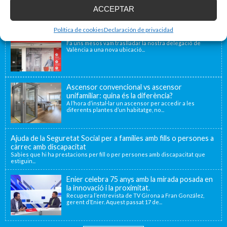
ACCEPTAR
Blog d'accessibilitat
Política de cookies
Declaración de privacidad
Nova seu d’Enier a la Comunitat Valenciana
Fa uns mesos vam traslladar la nostra delegació de
València a una nova ubicació...
Ascensor convencional vs ascensor
unifamiliar: quina és la diferència?
A l’hora d’instal·lar un ascensor per accedir a les
diferents plantes d’un habitatge, no...
Ajuda de la Seguretat Social per a famílies amb fills o persones a
càrrec amb discapacitat
Sabies que hi ha prestacions per fill o per persones amb discapacitat que
estiguin...
Enier celebra 75 anys amb la mirada posada en
la innovació i la proximitat.
Recupera l’entrevista de TV Girona a Fran González,
gerent d’Enier. Aquest passat 17 de...