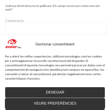
L'adreça electrònica no es publicarà.
Els camps necessaris estan marcats
amb
*
Comentario
Gestionar consentiment
Nom
*
Adreça electrònica
*
Per a oferir les millors experiències, utilitzem tecnologies com les cookies
per a emmagatzemar i/o accedir a la informació del dispositiu. El
consentiment d'aquestes tecnologies ens permetrà processar dades com el
comportament de navegació o les identificacions úniques en aquest lloc. No
consentir o retirar el consentiment, pot afectar negativament unes certes
Lloc web
característiques i funcions.
DENEGAR
VEURE PREFERÈNCIES