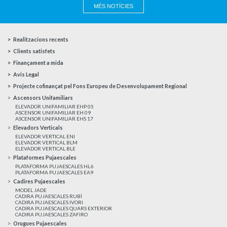
MÉS NOTÍCIES
Realitzacions recents
Clients satisfets
Finançament a mida
Avis Legal
Projecte cofinançat pel Fons Europeu de Desenvolupament Regional
Ascensors Unifamiliars
ELEVADOR UNIFAMILIAR EHP 05
ASCENSOR UNIFAMILIAR EH 09
ASCENSOR UNIFAMILIAR EHS 17
Elevadors Verticals
ELEVADOR VERTICAL ENI
ELEVADOR VERTICAL BLM
ELEVADOR VERTICAL BLE
Plataformes Pujaescales
PLATAFORMA PUJAESCALES HL6
PLATAFORMA PUJAESCALES EA9
Cadires Pujaescales
MODEL JADE
CADIRA PUJAESCALES RUBÍ
CADIRA PUJAESCALES IVORI
CADIRA PUJAESCALES QUARS EXTERIOR
CADIRA PUJAESCALES ZAFIRO
Orugues Pujaescales