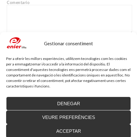
Comentario
Gestionar consentiment
Nom
*
Adreça electrònica
*
Per a oferir les millors experiències, utilitzem tecnologies com les cookies
per a emmagatzemar i/o accedir a la informació del dispositiu. El
Lloc web
consentiment d'aquestes tecnologies ens permetrà processar dades com el
comportament de navegació o les identificacions úniques en aquest lloc. No
consentir o retirar el consentiment, pot afectar negativament unes certes
característiques i funcions.
DENEGAR
VEURE PREFERÈNCIES
Blog d'accessibilitat
ACCEPTAR
Nova seu d’Enier a la Comunitat Valenciana