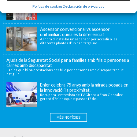
Fa uns mesos vam traslladar la nostra delegació de
Política de cookies
Declaración de privacidad
València a una nova ubicació...
Ascensor convencional vs ascensor
unifamiliar: quina és la diferència?
A l’hora d’instal·lar un ascensor per accedir a les
diferents plantes d’un habitatge, no...
Ajuda de la Seguretat Social per a famílies amb fills o persones a
càrrec amb discapacitat
Sabies que hi ha prestacions per fill o per persones amb discapacitat que
estiguin...
Enier celebra 75 anys amb la mirada posada en
la innovació i la proximitat.
Recupera l’entrevista de TV Girona a Fran González,
gerent d’Enier. Aquest passat 17 de...
MÉS NOTÍCIES