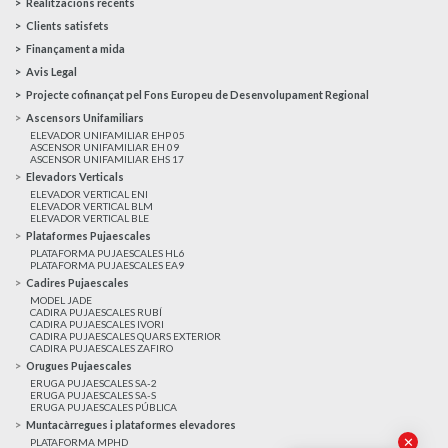
Realitzacions recents
Clients satisfets
Finançament a mida
Avis Legal
Projecte cofinançat pel Fons Europeu de Desenvolupament Regional
Ascensors Unifamiliars
ELEVADOR UNIFAMILIAR EHP 05
ASCENSOR UNIFAMILIAR EH 09
ASCENSOR UNIFAMILIAR EHS 17
Elevadors Verticals
ELEVADOR VERTICAL ENI
ELEVADOR VERTICAL BLM
ELEVADOR VERTICAL BLE
Plataformes Pujaescales
PLATAFORMA PUJAESCALES HL6
PLATAFORMA PUJAESCALES EA9
Cadires Pujaescales
MODEL JADE
CADIRA PUJAESCALES RUBÍ
CADIRA PUJAESCALES IVORI
CADIRA PUJAESCALES QUARS EXTERIOR
CADIRA PUJAESCALES ZAFIRO
Orugues Pujaescales
ERUGA PUJAESCALES SA-2
ERUGA PUJAESCALES SA-S
ERUGA PUJAESCALES PÚBLICA
Muntacàrregues i plataformes elevadores
✕
PLATAFORMA MPHD