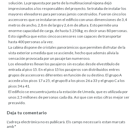
solución. La propuesta por parte de la multinacional nipona dejó
impresionados a los responsables del proyecto. Se trataba de instalar los
mayores elevadores para personas jamás construidos. Fueron cinco los
ascensores que se instalaron en el edificio con unas dimensiones de 3,4
metros de ancho, 2,8 m de largo y 2,6 m de altura. Esto permite una
enorme capacidad de carga, de hasta 5.250kg, es decir unas 80 personas.
Esto significa que estos cinco ascensores son capaces de transportar
hasta 400 personas a la vez.
La cabina dispone de cristales panorámicos que permiten disfrutar de la
vista exterior a medida que se asciende, hecho que además alivia la
sensación provocada por un pasaje tan numeroso.
Los elevadores llevan los pasajeros sin escalas desde elvestíbulo de
entrada al piso 15. En el piso 15 los pasajeros son distribuidos entres
grupos de ascensores diferentes en función de su destino. El grupo A
accede a los pisos 17 a 25, el grupo B a los pisos 26 a 33 y el grupo C a los
pisos 34 a 41.
El edificio se encuentra junto a la estación de Umeda, que es utilizada por
unos 2,5 millones de personas cada día. Así que con estas cifras mejor ser
precavido.
Deja tu comentario
L'adreça electrònica no es publicarà.
Els camps necessaris estan marcats
amb
*