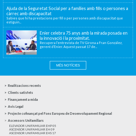
Ajuda de la Seguretat Social per a famílies amb fills o persones a
càrrec amb discapacitat
Sabies que hi ha prestacions per fill o per persones amb discapacitat que
estiguin...
Enier celebra 75 anys amb la mirada posada en
la innovació i la proximitat.
Recupera l’entrevista de TV Girona a Fran González,
gerent d’Enier. Aquest passat 17 de...
MÉS NOTÍCIES
Realitzacions recents
Clients satisfets
Finançament a mida
Avis Legal
Projecte cofinançat pel Fons Europeu de Desenvolupament Regional
Ascensors Unifamiliars
ELEVADOR UNIFAMILIAR EHP 05
ASCENSOR UNIFAMILIAR EH 09
ASCENSOR UNIFAMILIAR EHS 17