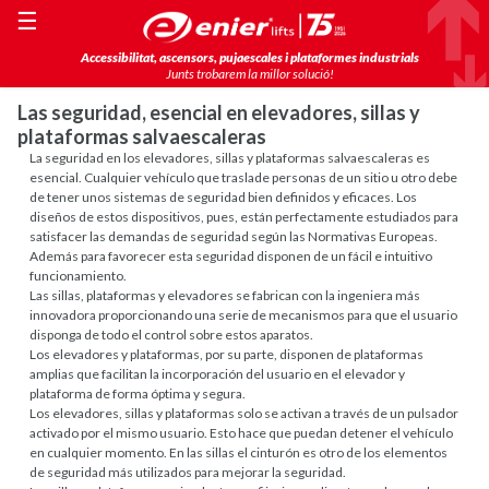
☰
Accessibilitat, ascensors, pujaescales i plataformes industrials
Junts trobarem la millor solució!
Las seguridad, esencial en elevadores, sillas y
plataformas salvaescaleras
La seguridad en los elevadores, sillas y plataformas salvaescaleras es
esencial. Cualquier vehículo que traslade personas de un sitio u otro debe
de tener unos sistemas de seguridad bien definidos y eficaces. Los
diseños de estos dispositivos, pues, están perfectamente estudiados para
satisfacer las demandas de seguridad según las Normativas Europeas.
Además para favorecer esta seguridad disponen de un fácil e intuitivo
funcionamiento.
Las sillas, plataformas y elevadores se fabrican con la ingeniera más
innovadora proporcionando una serie de mecanismos para que el usuario
disponga de todo el control sobre estos aparatos.
Los elevadores y plataformas, por su parte, disponen de plataformas
amplias que facilitan la incorporación del usuario en el elevador y
plataforma de forma óptima y segura.
Los elevadores, sillas y plataformas solo se activan a través de un pulsador
activado por el mismo usuario. Esto hace que puedan detener el vehículo
en cualquier momento. En las sillas el cinturón es otro de los elementos
de seguridad más utilizados para mejorar la seguridad.