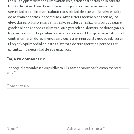
Las sillas y plataformas se implantan en fijaciones directas en la pared a
través de raíles. De este modo se incorpora una serie sistemas de
seguridad para eliminar cualquier posibilidad de que la silla salvaescaleras
descienda de forma incontrolada. Al final del ascenso o descenso, los
elevadores, plataformas y sillas salvaescaleras realiza una parada suave
gracias a los sensores de límites, que garantizan siempre se detengan en
la posición correcta y evitan las paradas bruscas. El propio usuario tiene el
control también de los frenos para cualquier imprevisto que pueda surgir.
El objetivo primordial de estos sistemas de transporte de personas es
garantizar la seguridad de sus usuarios.
Deja tu comentario
L'adreça electrònica no es publicarà.
Els camps necessaris estan marcats
amb
*
Comentario
Nom
*
Adreça electrònica
*