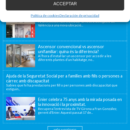
ACCEPTAR
Blog d'accessibilitat
Política de cookies
Declaración de privacidad
Nova seu d’Enier a la Comunitat Valenciana
Fa uns mesos vam traslladar la nostra delegació de
València a una nova ubicació...
Ascensor convencional vs ascensor
unifamiliar: quina és la diferència?
A l’hora d’instal·lar un ascensor per accedir a les
diferents plantes d’un habitatge, no...
Ajuda de la Seguretat Social per a famílies amb fills o persones a
càrrec amb discapacitat
Sabies que hi ha prestacions per fill o per persones amb discapacitat que
estiguin...
Enier celebra 75 anys amb la mirada posada en
la innovació i la proximitat.
Recupera l’entrevista de TV Girona a Fran González,
gerent d’Enier. Aquest passat 17 de...