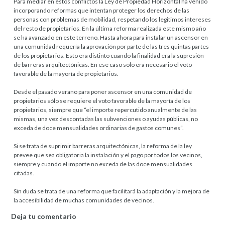
Para mediar en estos conflictos la Ley de Propiedad Horizontal ha venido
incorporando reformas que intentan proteger los derechos de las
personas con problemas de mobilidad, respetando los legitimos intereses
del resto de propietarios. En la última reforma realizada este mismo año
se ha avanzado en este terreno. Hasta ahora para instalar un ascensor en
una comunidad requería la aprovación por parte de las tres quintas partes
de los propietarios. Esto era distinto cuando la finalidad era la supresión
de barreras arquitectónicas. En ese caso solo era necesario el voto
favorable de la mayoría de propietarios.
Desde el pasado verano para poner ascensor en una comunidad de
propietarios sólo se requiere el voto favorable de la mayoría de los
propietarios, siempre que “el importe repercutido anualmente de las
mismas, una vez descontadas las subvenciones o ayudas públicas, no
exceda de doce mensualidades ordinarias de gastos comunes”.
Si se trata de suprimir barreras arquitectónicas, la reforma de la ley
prevee que sea obligatoria la instalación y el pago por todos los vecinos,
siempre y cuando el importe no exceda de las doce mensualidades
citadas.
Sin duda se trata de una reforma que facilitará la adaptación y la mejora de
la accesibilidad de muchas comunidades de vecinos.
Deja tu comentario