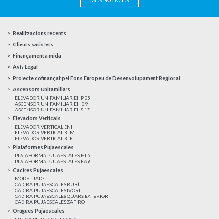
MÉS NOTÍCIES
Realitzacions recents
Clients satisfets
Finançament a mida
Avis Legal
Projecte cofinançat pel Fons Europeu de Desenvolupament Regional
Ascensors Unifamiliars
ELEVADOR UNIFAMILIAR EHP 05
ASCENSOR UNIFAMILIAR EH 09
ASCENSOR UNIFAMILIAR EHS 17
Elevadors Verticals
ELEVADOR VERTICAL ENI
ELEVADOR VERTICAL BLM
ELEVADOR VERTICAL BLE
Plataformes Pujaescales
PLATAFORMA PUJAESCALES HL6
PLATAFORMA PUJAESCALES EA9
Cadires Pujaescales
MODEL JADE
CADIRA PUJAESCALES RUBÍ
CADIRA PUJAESCALES IVORI
CADIRA PUJAESCALES QUARS EXTERIOR
CADIRA PUJAESCALES ZAFIRO
Orugues Pujaescales
ERUGA PUJAESCALES SA-2