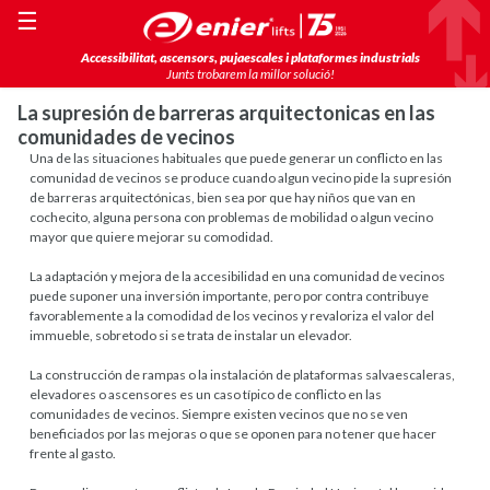
☰
Accessibilitat, ascensors, pujaescales i plataformes industrials
Junts trobarem la millor solució!
La supresión de barreras arquitectonicas en las
comunidades de vecinos
Una de las situaciones habituales que puede generar un conflicto en las
comunidad de vecinos se produce cuando algun vecino pide la supresión
de barreras arquitectónicas, bien sea por que hay niños que van en
cochecito, alguna persona con problemas de mobilidad o algun vecino
mayor que quiere mejorar su comodidad.
La adaptación y mejora de la accesibilidad en una comunidad de vecinos
puede suponer una inversión importante, pero por contra contribuye
favorablemente a la comodidad de los vecinos y revaloriza el valor del
immueble, sobretodo si se trata de instalar un elevador.
La construcción de rampas o la instalación de plataformas salvaescaleras,
elevadores o ascensores es un caso típico de conflicto en las
comunidades de vecinos. Siempre existen vecinos que no se ven
beneficiados por las mejoras o que se oponen para no tener que hacer
frente al gasto.