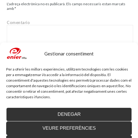
L'adreça electrònica no es publicarà.
Els camps necessaris estan marcats
amb
*
Comentario
Gestionar consentiment
Nom
*
Adreça electrònica
*
Per a oferir les millors experiències, utilitzem tecnologies com les cookies
per a emmagatzemar i/o accedir a la informació del dispositiu. El
consentiment d'aquestes tecnologies ens permetrà processar dades com el
comportament de navegació o les identificacions úniques en aquest lloc. No
Lloc web
consentir o retirar el consentiment, pot afectar negativament unes certes
característiques i funcions.
DENEGAR
VEURE PREFERÈNCIES